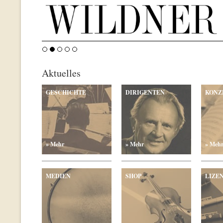
Aktuelles
GESCHICHTE
DIRIGENTEN
KONZ
» Mehr
» Mehr
» Meh
MEDIEN
SHOP
LIZE