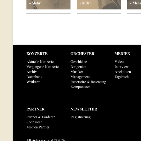
» Mehr
» Mehr
» Meh
KONZERTE
ORCHESTER
MEDIEN
Aktuelle Konzerte
Geschichte
Videos
Vergangene Konzerte
Dirigenten
Interviews
Archiv
Musiker
Anekdoten
Datenbank
Management
Tagebuch
Weltkarte
Repertoire & Besetzung
Komponisten
PARTNER
NEWSLETTER
Partner & Förderer
Registrierung
Sponsoren
Medien Partner
All rights reserved © 2026