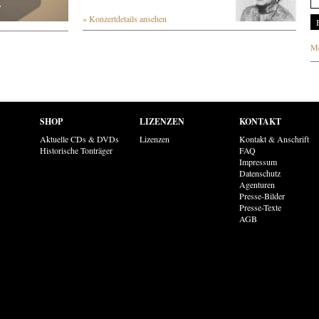
r
» Konzertdetails ansehen
Me
SHOP
LIZENZEN
KONTAKT
Aktuelle CDs & DVDs
Lizenzen
Kontakt & Anschrift
Historische Tonträger
FAQ
Impressum
Datenschutz
Agenturen
Presse-Bilder
Presse-Texte
AGB