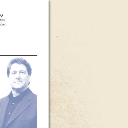
AQ
esse
chen