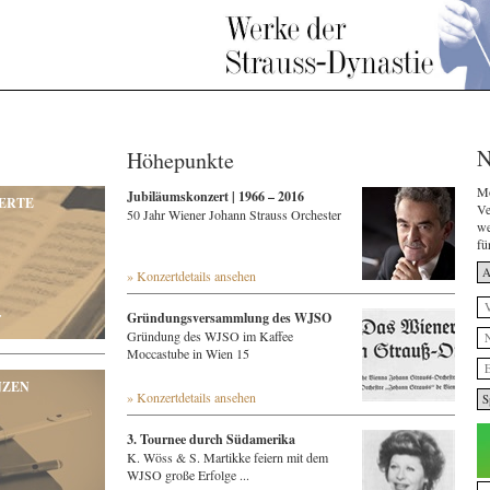
N
Höhepunkte
Mö
Jubiläumskonzert | 1966 – 2016
ERTE
Ve
50 Jahr Wiener Johann Strauss Orchester
we
fü
» Konzertdetails ansehen
r
Gründungsversammlung des WJSO
Gründung des WJSO im Kaffee
Moccastube in Wien 15
NZEN
» Konzertdetails ansehen
3. Tournee durch Südamerika
K. Wöss & S. Martikke feiern mit dem
WJSO große Erfolge ...