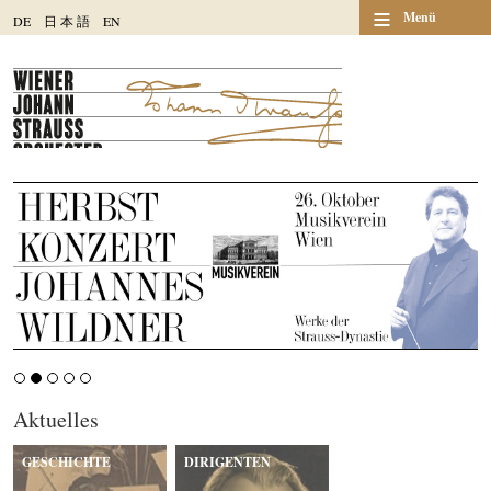
≡
Menü
DE
日
本
語
EN
Aktuelles
GESCHICHTE
DIRIGENTEN