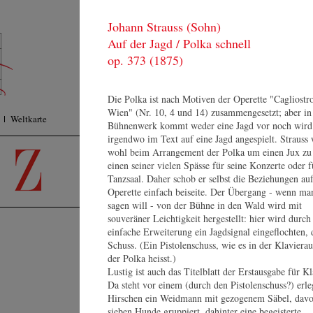
Johann Strauss (Sohn)
KONZERTE
F
Auf der Jagd / Polka schnell
ORCHESTER
Pr
MEDIEN
op. 373 (1875)
Su
SHOP
KONTAKT
Die Polka ist nach Motiven der Operette "Cagliostro
Wien" (Nr. 10, 4 und 14) zusammengesetzt; aber in
Weltkarte
Bühnenwerk kommt weder eine Jagd vor noch wird
irgendwo im Text auf eine Jagd angespielt. Strauss 
wohl beim Arrangement der Polka um einen Jux zu
einen seiner vielen Spässe für seine Konzerte oder 
Tanzsaal. Daher schob er selbst die Beziehungen auf
Operette einfach beiseite. Der Übergang - wenn ma
sagen will - von der Bühne in den Wald wird mit
souveräner Leichtigkeit hergestellt: hier wird durch
einfache Erweiterung ein Jagdsignal eingeflochten, 
K
Schuss. (Ein Pistolenschuss, wie es in der Klaviera
der Polka heisst.)
Lu
Lustig ist auch das Titelblatt der Erstausgabe für Kl
K
Da steht vor einem (durch den Pistolenschuss?) erle
Eu
60
Hirschen ein Weidmann mit gezogenem Säbel, davo
Johannes Wildner
Sc
sieben Hunde gruppiert, dahinter eine begeisterte
Lebenslauf