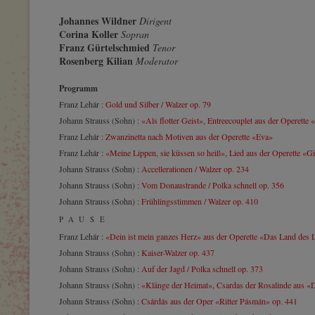
Johannes Wildner
Dirigent
Corina Koller
Sopran
Franz Gürtelschmied
Tenor
Rosenberg Kilian
Moderator
Programm
Franz Lehár :
Gold und Silber / Walzer op. 79
Johann Strauss (Sohn) :
«Als flotter Geist», Entreecouplet aus der Operette
Franz Lehár :
Zwanzinetta nach Motiven aus der Operette «Eva»
Franz Lehár :
«Meine Lippen, sie küssen so heiß», Lied aus der Operette «Gi
Johann Strauss (Sohn) :
Accellerationen / Walzer op. 234
Johann Strauss (Sohn) :
Vom Donaustrande / Polka schnell op. 356
Johann Strauss (Sohn) :
Frühlingsstimmen / Walzer op. 410
PAUSE
Franz Lehár :
«Dein ist mein ganzes Herz» aus der Operette «Das Land des 
Johann Strauss (Sohn) :
Kaiser-Walzer op. 437
Johann Strauss (Sohn) :
Auf der Jagd / Polka schnell op. 373
Johann Strauss (Sohn) :
«Klänge der Heimat», Csardas der Rosalinde aus «
Johann Strauss (Sohn) :
Csárdás aus der Oper «Ritter Pásmán» op. 441