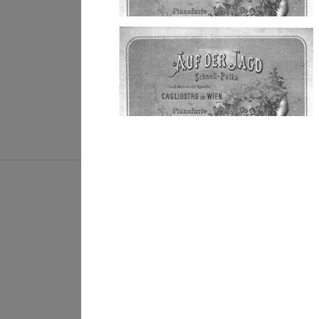
Rosenberg Kilian
Lebenslauf
Webseite
Rosenberg Kilian
© by obrassoconcerts.ch