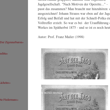
We
Jagdgesellschaft. "Nach Motiven der Operette..." -
Webseite
Sa
passt das zusammen? Man braucht nur hinzuhören: e
An
Johannes Wildner
ausgezeichnet! Johann Strauss war eben auf der Jag
Or
© by Lukas Beck
Erfolg und Beifall und hat mit der Schnell-Polka ei
Volltreffer erzielt. So war es bei der Uraufführung 
Werkes im Spätherbst 1875 - und so ist es noch heu
Corina Koller
Autor: Prof. Franz Mailer (1998)
Lebenslauf
 «Der Zigeunerbaron»
Webseite
Corina Koller
© by Shirley Suarez
uditta»
Franz Gürtelschmied
Lebenslauf
Webseite
Lächelns»
Johann Strauss (Sohn): Auf der Jagd / Polka schnell op
Franz Gürtelschmied
373
© by
© by WJSO-Archive
www.guertelschmied.com
Die Fledermaus»