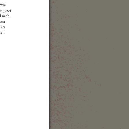
bseite
 wie
al Information
s passt
reise Information
d nach
t auf Karte anzeigen
nen
des
te!
.