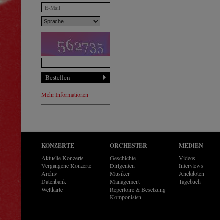
Mehr Informationen
KONZERTE
ORCHESTER
MEDIEN
Aktuelle Konzerte
Geschichte
Videos
Vergangene Konzerte
Dirigenten
Interviews
Archiv
Musiker
Anekdoten
Datenbank
Management
Tagebuch
Weltkarte
Repertoire & Besetzung
Komponisten