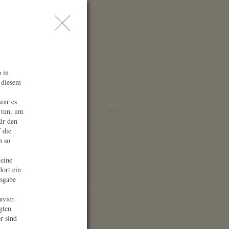
AQ
esse
chen
 in
 diesem
war es
 tun, um
für den
 die
n so
 eine
dort ein
onzertort
usgabe
zern / Kultur- und
avier.
ongresszentrum (KKL)
gten
ropapl. 1
03 Luzern
r sind
hweiz