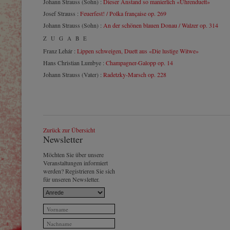
Johann Strauss (Sohn) :
Dieser Anstand so manierlich «Uhrenduett»
Josef Strauss :
Feuerfest! / Polka française op. 269
Johann Strauss (Sohn) :
An der schönen blauen Donau / Walzer op. 314
ZUGABE
Franz Lehár :
Lippen schweigen, Duett aus «Die lustige Witwe»
Hans Christian Lumbye :
Champagner-Galopp op. 14
Johann Strauss (Vater) :
Radetzky-Marsch op. 228
Zurück zur Übersicht
Newsletter
Möchten Sie über unsere
Veranstaltungen informiert
werden? Registrieren Sie sich
für unseren Newsletter.