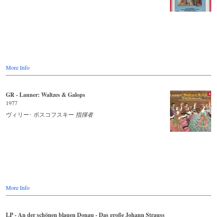
More Info
GR - Lanner: Waltzes & Galops
1977
ヴィリー･ ボスコフスキー
指揮者
More Info
LP - An der schönen blauen Donau - Das große Johann Strauss