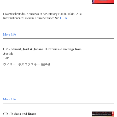
Livemitschnitt des Konzertes in der Suntory Hall in Tokio. Alle
Informationen zu diesem Konzerte finden Sie
HIER
More Info
GR - Eduard, Josef & Johann II. Strauss - Greetings from
Austria
1985
ヴィリー･ ボスコフスキー
指揮者
More Info
CD - In Saus und Braus