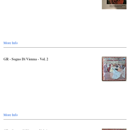
More Info
GR - Sogno Di Vienna - Vol. 2
More Info