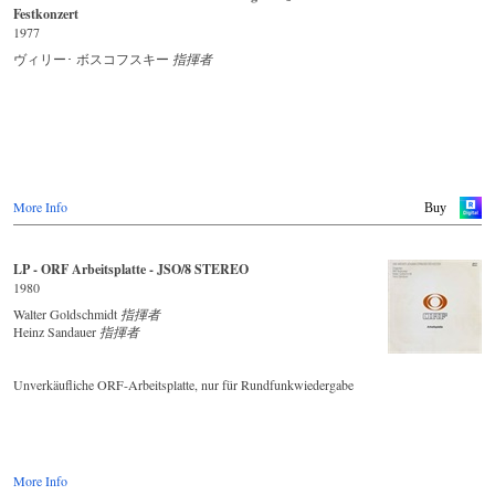
Festkonzert
1977
ヴィリー･ ボスコフスキー
指揮者
More Info
Buy
LP - ORF Arbeitsplatte - JSO/8 STEREO
1980
Walter Goldschmidt
指揮者
Heinz Sandauer
指揮者
Unverkäufliche ORF-Arbeitsplatte, nur für Rundfunkwiedergabe
More Info