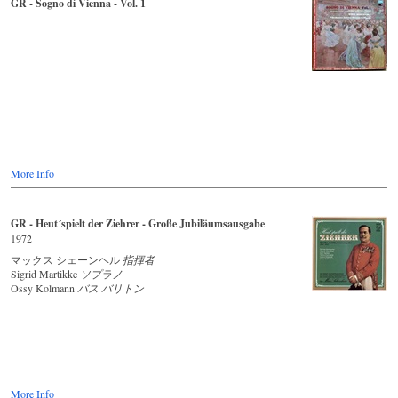
GR - Sogno di Vienna - Vol. 1
More Info
GR - Heut´spielt der Ziehrer - Große Jubiläumsausgabe
1972
マックス シェーンヘル
指揮者
Sigrid Martikke
ソプラノ
Ossy Kolmann
バス バリトン
More Info