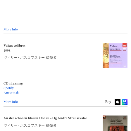
More Info
Valses celèbres
1998
ヴィリー･ ボスコフスキー
指揮者
CD streaming
Spotify
Amazon.de
Youtube.com
More Info
Deezer.com
Buy
Apple Music
An der schönen blauen Donau - Og Andre Straussvalse
ヴィリー･ ボスコフスキー
指揮者