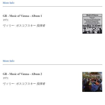
„Rumtata" höchste Kunstform.
More Info
Ja, und dann kam der bereits oben genannte Wiener
Kongreß (1814/15), der _tanzende Kongreß*- Die Diplomaten
GR - Music of Vienna - Album 1
Europas und ihre Damen (und die Wäschemädel in den Gassen dazu)
1971
wiegten sich im völkerverbindenden und friedlichen Dreivierteltakt.
Niemand aber, niemand vorher, schrieb so schwungvolle und
ヴィリー･ ボスコフスキー
指揮者
hinreißend Tanzwalzer wie Johann Strauß-Sohn. Ihm, dem
unsterblichen Walzerkönig, ist diese HOR ZU Langspielplatte
gewidmet. Denn in Wiens „Polyhymnia wurden diese Walzer unter
der Leitung von Professor Franz Zelwecker im unwiderstehlichen
Hofball-Stil aufgenommen. Sie sind nicht nur zum Anhören
gedacht, sondern auch zum Tanzen. Das Neue Wiener Johann Strauß-
Orchester sorgt für Schwung.
Quelle: Rückseite Schallplatte
More Info
GR - Music of Vienna - Album 2
1971
ヴィリー･ ボスコフスキー
指揮者