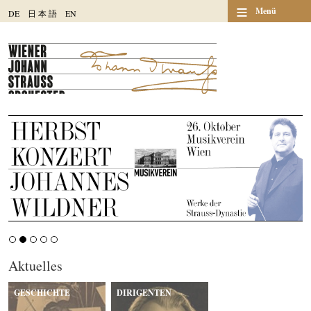
≡
Menü
DE
日
本
語
EN
Aktuelles
GESCHICHTE
DIRIGENTEN