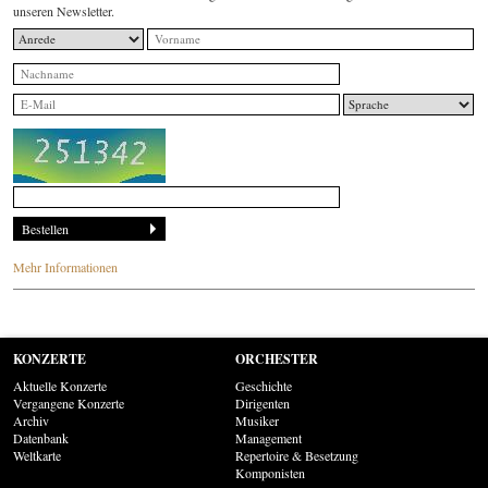
unseren Newsletter.
Mehr Informationen
KONZERTE
ORCHESTER
Aktuelle Konzerte
Geschichte
Vergangene Konzerte
Dirigenten
Archiv
Musiker
Datenbank
Management
Weltkarte
Repertoire & Besetzung
Komponisten