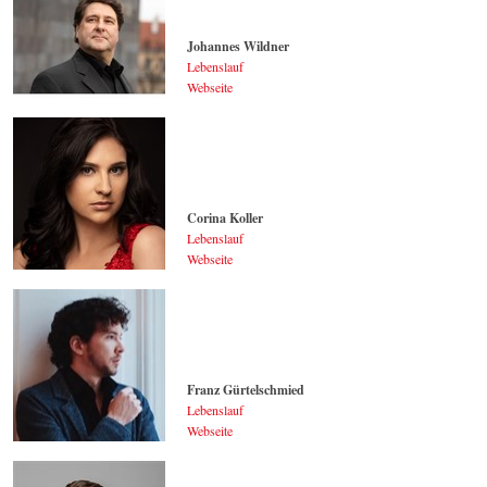
Johannes Wildner
Lebenslauf
Webseite
Johannes Wildner
© by Lukas Beck
Corina Koller
Lebenslauf
Webseite
Corina Koller
© by Shirley Suarez
Franz Gürtelschmied
Lebenslauf
Webseite
Franz Gürtelschmied
© by