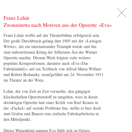
DE
日
本
語
EN
Franz Lehár
Zwanzinetta nach Motiven aus der Operette «Eva»
Franz Lehár wollte auf der Theaterbühne erfolgreich sein.
Der große Durchbruch gelang ihm 1905 mit der «Lustigen
Witwe», die ein internationaler Triumph wurde und ihn
zum unbestrittenen König der Silbernen Ära der Wiener
Operette machte. Diesem Werk folgten viele weitere
populäre Kompositionen, darunter auch «Eva (Das
Fabrikmädel)» auf ein Textbuch von Alfred Maria Willner
und Robert Bodanzky, uraufgeführt am 24. November 1911
im Theater an der Wien.
Lehár, der von Zeit zu Zeit versuchte, den gängigen
klischeehaften Operettenstoff zu umgehen, wies in dieser
dreiaktigen Operette laut einer Kritik von Karl Krauss in
der «Fackel» auf soziale Probleme hin, stellte er hier doch
statt Grafen und Bauern eine einfache Fabrikarbeiterin in
den Mittelpunkt.
Dieses Waisenkind namens Eva fühlt sich zu Octave