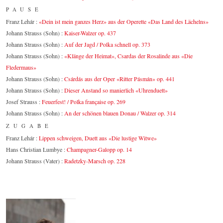
PAUSE
Franz Lehár :
«Dein ist mein ganzes Herz» aus der Operette «Das Land des Lächelns»
Johann Strauss (Sohn) :
Kaiser-Walzer op. 437
Johann Strauss (Sohn) :
Auf der Jagd / Polka schnell op. 373
Johann Strauss (Sohn) :
«Klänge der Heimat», Csardas der Rosalinde aus «Die
Fledermaus»
Johann Strauss (Sohn) :
Csárdás aus der Oper «Ritter Pásmán» op. 441
Johann Strauss (Sohn) :
Dieser Anstand so manierlich «Uhrenduett»
Josef Strauss :
Feuerfest! / Polka française op. 269
Johann Strauss (Sohn) :
An der schönen blauen Donau / Walzer op. 314
ZUGABE
Franz Lehár :
Lippen schweigen, Duett aus «Die lustige Witwe»
Hans Christian Lumbye :
Champagner-Galopp op. 14
Johann Strauss (Vater) :
Radetzky-Marsch op. 228