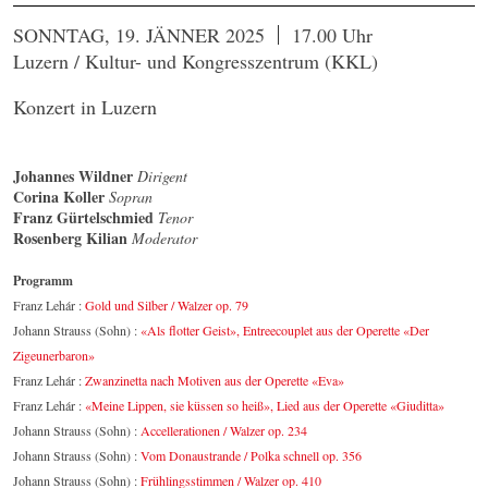
SONNTAG, 19. JÄNNER 2025
17.00 Uhr
Luzern / Kultur- und Kongresszentrum (KKL)
Konzert in Luzern
Johannes Wildner
Dirigent
Corina Koller
Sopran
Franz Gürtelschmied
Tenor
Rosenberg Kilian
Moderator
Programm
Franz Lehár :
Gold und Silber / Walzer op. 79
Johann Strauss (Sohn) :
«Als flotter Geist», Entreecouplet aus der Operette «Der
Zigeunerbaron»
Franz Lehár :
Zwanzinetta nach Motiven aus der Operette «Eva»
Franz Lehár :
«Meine Lippen, sie küssen so heiß», Lied aus der Operette «Giuditta»
Johann Strauss (Sohn) :
Accellerationen / Walzer op. 234
Johann Strauss (Sohn) :
Vom Donaustrande / Polka schnell op. 356
Johann Strauss (Sohn) :
Frühlingsstimmen / Walzer op. 410