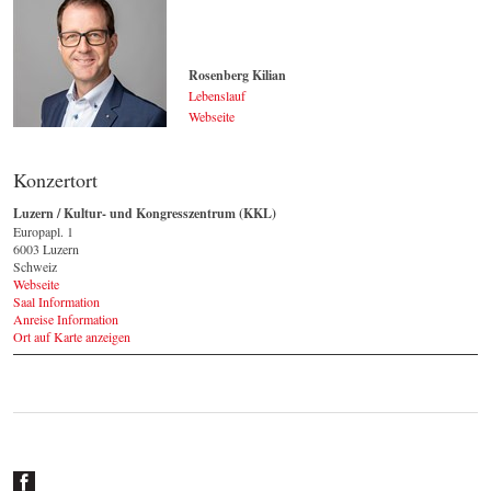
www.guertelschmied.com
Rosenberg Kilian
Lebenslauf
Webseite
Rosenberg Kilian
© by obrassoconcerts.ch
Konzertort
Luzern / Kultur- und Kongresszentrum (KKL)
Europapl. 1
6003 Luzern
Schweiz
Webseite
Saal Information
Anreise Information
Ort auf Karte anzeigen