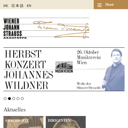
≡
Menü
DE
日
本
語
EN
Aktuelles
GESCHICHTE
DIRIGENTEN