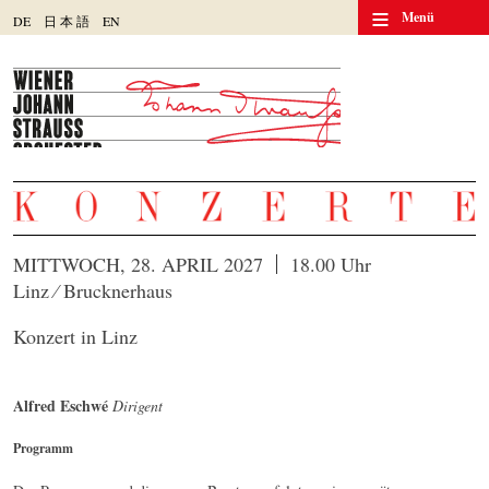
≡
Menü
DE
日
本
語
EN
MITTWOCH, 28. APRIL 2027
18.00 Uhr
Linz ⁄ Brucknerhaus
Konzert in Linz
Alfred Eschwé
Dirigent
Programm