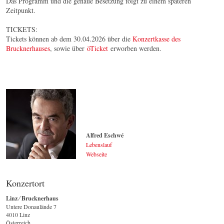
Das Programm und die genaue Besetzung folgt zu einem späteren
Zeitpunkt.
TICKETS:
Tickets können ab dem 30.04.2026 über die
Konzertkasse des
Brucknerhauses
, sowie über
öTicket
erworben werden.
Alfred Eschwé
Lebenslauf
Webseite
Alfred Eschwé
© by WJSO.at / Kurt Pinter
Konzertort
Linz ⁄ Brucknerhaus
Untere Donaulände 7
4010 Linz
Österreich