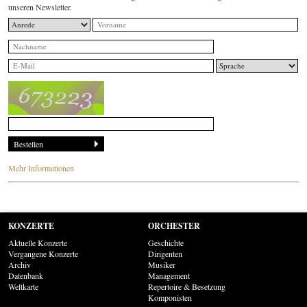
unseren Newsletter.
Mehr Informationen
KONZERTE
ORCHESTER
Aktuelle Konzerte
Geschichte
Vergangene Konzerte
Dirigenten
Archiv
Musiker
Datenbank
Management
Weltkarte
Repertoire & Besetzung
Komponisten