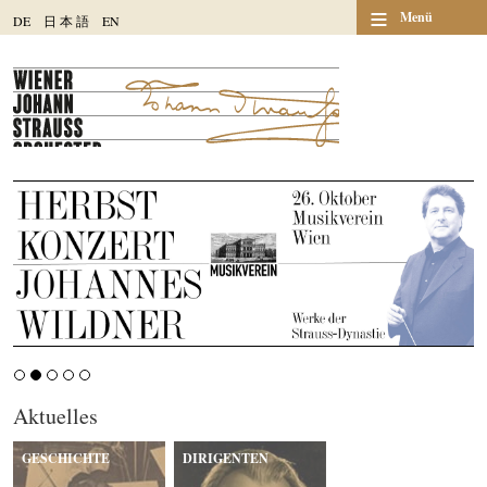
≡
Menü
DE
日
本
語
EN
Aktuelles
GESCHICHTE
DIRIGENTEN