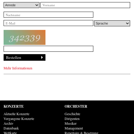
Mehr Informationen
KONZERTE
ORCHESTER
Aktuelle Konzerte
Geschichte
Vergangene Konzerte
Dirigenten
Archiv
Musiker
Datenbank
Management
Weltkarte
Repertoire & Besetzung