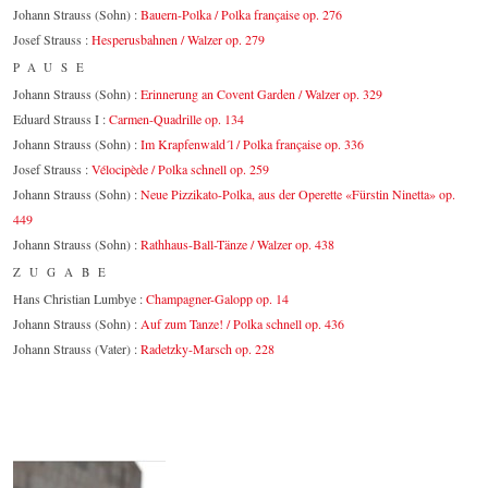
Johann Strauss (Sohn) :
Bauern-Polka / Polka française op. 276
Josef Strauss :
Hesperusbahnen / Walzer op. 279
PAUSE
Johann Strauss (Sohn) :
Erinnerung an Covent Garden / Walzer op. 329
Eduard Strauss I :
Carmen-Quadrille op. 134
Johann Strauss (Sohn) :
Im Krapfenwald´l / Polka française op. 336
Josef Strauss :
Vélocipède / Polka schnell op. 259
Johann Strauss (Sohn) :
Neue Pizzikato-Polka, aus der Operette «Fürstin Ninetta» op.
449
Johann Strauss (Sohn) :
Rathhaus-Ball-Tänze / Walzer op. 438
ZUGABE
Hans Christian Lumbye :
Champagner-Galopp op. 14
Johann Strauss (Sohn) :
Auf zum Tanze! / Polka schnell op. 436
Johann Strauss (Vater) :
Radetzky-Marsch op. 228