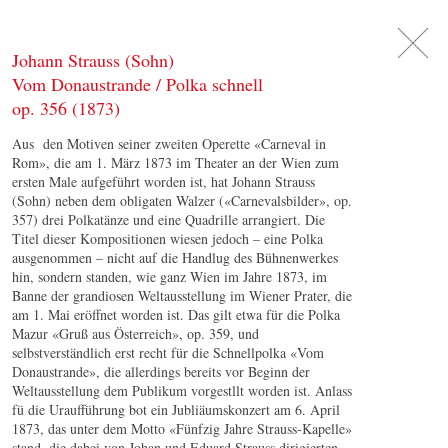
DE
日
本
語
EN
Johann Strauss (Sohn)
Vom Donaustrande / Polka schnell
op. 356 (1873)
Aus den Motiven seiner zweiten Operette «Carneval in
Rom», die am 1. März 1873 im Theater an der Wien zum
ersten Male aufgeführt worden ist, hat Johann Strauss
(Sohn) neben dem obligaten Walzer («Carnevalsbilder», op.
357) drei Polkatänze und eine Quadrille arrangiert. Die
Titel dieser Kompositionen wiesen jedoch – eine Polka
ausgenommen – nicht auf die Handlug des Bühnenwerkes
hin, sondern standen, wie ganz Wien im Jahre 1873, im
Banne der grandiosen Weltausstellung im Wiener Prater, die
am 1. Mai eröffnet worden ist. Das gilt etwa für die Polka
Mazur «Gruß aus Österreich», op. 359, und
selbstverständlich erst recht für die Schnellpolka «Vom
Donaustrande», die allerdings bereits vor Beginn der
Weltausstellung dem Publikum vorgestllt worden ist. Anlass
fü die Uraufführung bot ein Jubliäumskonzert am 6. April
1873, das unter dem Motto «Fünfzig Jahre Strauss-Kapelle»
stand. die dabei von Johan und Eduard Strauss dirigierten