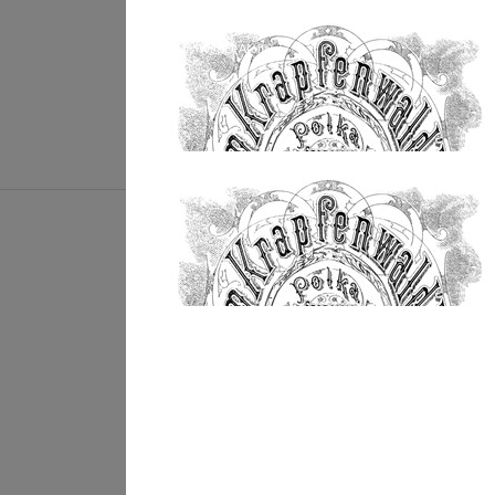
Johann Strauss (Sohn) : Im Krapfenwald´l / Polka
française op. 336
© by WJSO-Archive