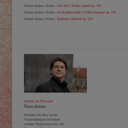
Johann Strauss (Sohn) :
Nur fort! / Polka schnell op. 383
Johann Strauss (Sohn) :
Im Krapfenwald´l / Polka française op. 336
Johann Strauss (Vater) :
Radetzky-Marsch op. 228
Johannes Wildner
© by Lukas Beck
Zurück zur Übersicht
Newsletter
Möchten Sie über unsere
Veranstaltungen informiert
werden? Registrieren Sie sich