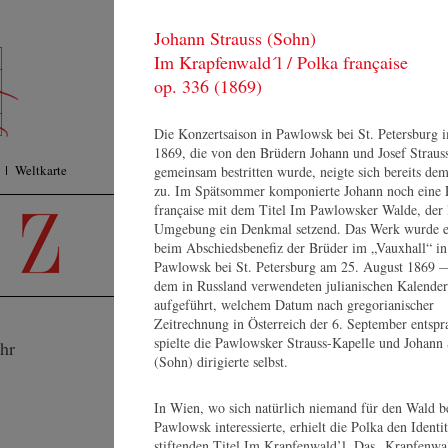
Johann Strauss (Sohn)
KONZERTE
F
Im Krapfenwald´l / Polka française
ORCHESTER
Pr
MEDIEN
op. 336 (1869)
Su
SHOP
KONTAKT
Die Konzertsaison in Pawlowsk bei St. Petersburg 
1869, die von den Brüdern Johann und Josef Straus
Weltkarte
gemeinsam bestritten wurde, neigte sich bereits de
zu. Im Spätsommer komponierte Johann noch eine 
française mit dem Titel Im Pawlowsker Walde, der 
Umgebung ein Denkmal setzend. Das Werk wurde e
beim Abschiedsbenefiz der Brüder im „Vauxhall“ in
Pawlowsk bei St. Petersburg am 25. August 1869 
dem in Russland verwendeten julianischen Kalende
aufgeführt, welchem Datum nach gregorianischer
Zeitrechnung in Österreich der 6. September entspr
K
spielte die Pawlowsker Strauss-Kapelle und Johann 
hr
(Sohn) dirigierte selbst.
Be
He
In Wien, wo sich natürlich niemand für den Wald b
1
Be
Pawlowsk interessierte, erhielt die Polka den Identit
Johannes Wildner
10
stiftenden Titel Im Krapfenwald’l. Das „Krapfenwa
Lebenslauf