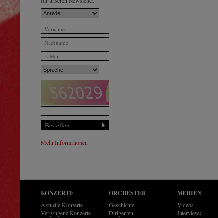
für unseren Newsletter.
Mehr Informationen
KONZERTE
ORCHESTER
MEDIEN
Aktuelle Konzerte
Geschichte
Videos
Vergangene Konzerte
Dirigenten
Interviews