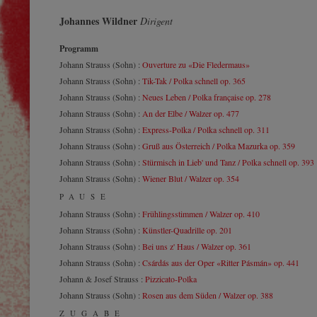
Johannes Wildner
Dirigent
Programm
Johann Strauss (Sohn) :
Ouverture zu «Die Fledermaus»
Johann Strauss (Sohn) :
Tik-Tak / Polka schnell op. 365
Johann Strauss (Sohn) :
Neues Leben / Polka française op. 278
Johann Strauss (Sohn) :
An der Elbe / Walzer op. 477
Johann Strauss (Sohn) :
Express-Polka / Polka schnell op. 311
Johann Strauss (Sohn) :
Gruß aus Österreich / Polka Mazurka op. 359
Johann Strauss (Sohn) :
Stürmisch in Lieb' und Tanz / Polka schnell op. 393
Johann Strauss (Sohn) :
Wiener Blut / Walzer op. 354
PAUSE
Johann Strauss (Sohn) :
Frühlingsstimmen / Walzer op. 410
Johann Strauss (Sohn) :
Künstler-Quadrille op. 201
Johann Strauss (Sohn) :
Bei uns z' Haus / Walzer op. 361
Johann Strauss (Sohn) :
Csárdás aus der Oper «Ritter Pásmán» op. 441
Johann & Josef Strauss :
Pizzicato-Polka
Johann Strauss (Sohn) :
Rosen aus dem Süden / Walzer op. 388
ZUGABE