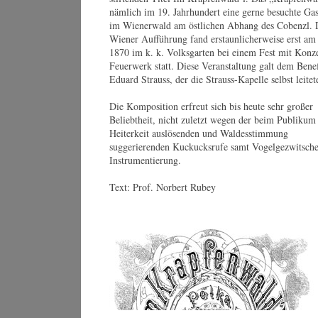
De
nämlich im 19. Jahrhundert eine gerne besuchte Gast
Webseite
We
im Wienerwald am östlichen Abhang des Cobenzl. D
Sa
Johannes Wildner
Wiener Aufführung fand erstaunlicherweise erst am 
An
© by Lukas Beck
Or
1870 im k. k. Volksgarten bei einem Fest mit Konz
Feuerwerk statt. Diese Veranstaltung galt dem Bene
Eduard Strauss, der die Strauss-Kapelle selbst leitet
Die Komposition erfreut sich bis heute sehr großer
Beliebtheit, nicht zuletzt wegen der beim Publikum 
Heiterkeit auslösenden und Waldesstimmung
suggerierenden Kuckucksrufe samt Vogelgezwitsche
Instrumentierung.
Text: Prof. Norbert Rubey