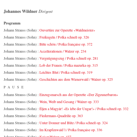
Johannes Wildner
Dirigent
Programm
Johann Strauss (Sohn) :
Ouvertüre zur Operette «Waldmeister»
Johann Strauss (Sohn) :
Freikugeln / Polka schnell op. 326
Johann Strauss (Sohn) :
Bitte schön / Polka française op. 372
Johann Strauss (Sohn) :
Accellerationen / Walzer op. 234
Johann Strauss (Sohn) :
Vergnügungszug / Polka schnell op. 281
Johann Strauss (Sohn) :
Lob der Frauen / Polka mazurka op. 315
Johann Strauss (Sohn) :
Leichtes Blut / Polka schnell op. 319
Johann Strauss (Sohn) :
Geschichten aus dem Wienerwald / Walzer op. 325
PAUSE
Johann Strauss (Sohn) :
Einzugsmarsch aus der Operette «Der Zigeunerbaron»
Johann Strauss (Sohn) :
Wein, Weib und Gesang / Walzer op. 333
Johann Strauss (Sohn) :
Éljen a Magyár! «Es lebe der Ungar!» / Polka schnell op. 332
Johann Strauss (Sohn) :
Fledermaus-Quadrille op. 363
Johann Strauss (Sohn) :
Unter Donner und Blitz / Polka schnell op. 324
Johann Strauss (Sohn) :
Im Krapfenwald´l / Polka française op. 336
Johann Strauss (Sohn) :
Kaiser-Walzer op. 437