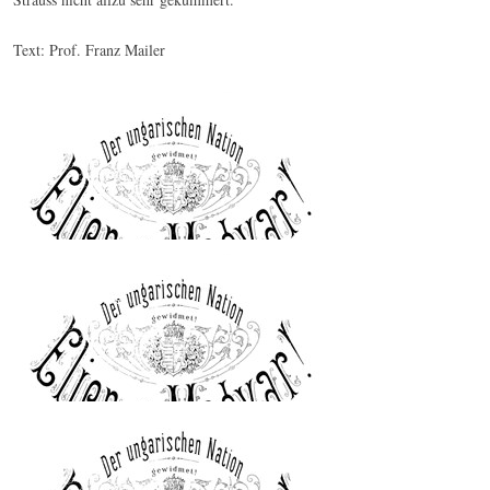
Text: Prof. Franz Mailer
Johann Strauss (Sohn) : Es lebe der Ungar! «Eljen A
Magyar» / Polka schnell op. 332
© by WJSO-Archive