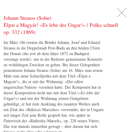
DE
日
本
語
EN
Johann Strauss (Sohn)
Éljen a Magyár! «Es lebe der Ungar!» / Polka schnell
op. 332 (1869)
Im März 186 reisten die Brüder Johann, Josef und Eduard
Strauss in die Doppelstadt Pest-Buda an den beiden Ufern
der Donau (die erst ab dem Jahre 1872 zu Budapest
vereinigt wurde), um in der Redoute gemeinsame Konzerte
zu wohltätigen Zwecken zu geben. Bei dieser Gelegenheit
präsentierte Johann Strauss (Sohn) am 16. März zum ersten
Male eine neue Schnellpolka mit dem Titel «Éljen a
Magyàr!», die er mit der Widmung: «Der edlen
ungarischen Nation» versehen hatte. Der Komponist hat in
dieser Komposition nicht nur mit dem Titel («Es lebe der
Ungar!») und mit der Widmung seinen Gastgebern
gehuldigt, er hat zum Ausklang des rasanten Werkes auch
ein Zitat des «Ràkòczi-Marsches» verwendet, der in Ungarn
seit langer Zeit jene Rolle gespielt hat, wie später in
Österreich der «Radetzky-Marsch», op. 228 seines Vaters.
Das war damals immerhin gewagt – aber darum hat sich
Strauss nicht allzu sehr gekümmert.