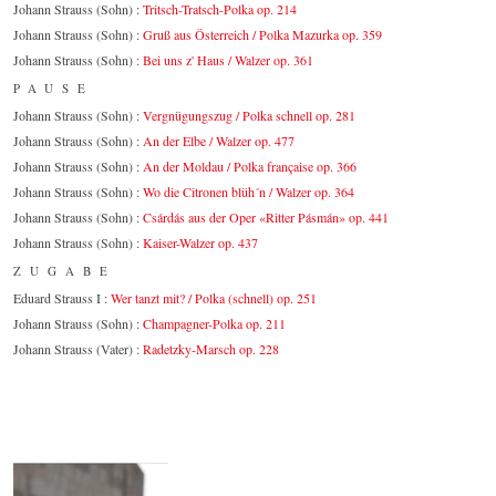
Johann Strauss (Sohn) :
Tritsch-Tratsch-Polka op. 214
Johann Strauss (Sohn) :
Gruß aus Österreich / Polka Mazurka op. 359
Johann Strauss (Sohn) :
Bei uns z' Haus / Walzer op. 361
PAUSE
Johann Strauss (Sohn) :
Vergnügungszug / Polka schnell op. 281
Johann Strauss (Sohn) :
An der Elbe / Walzer op. 477
Johann Strauss (Sohn) :
An der Moldau / Polka française op. 366
Johann Strauss (Sohn) :
Wo die Citronen blüh´n / Walzer op. 364
Johann Strauss (Sohn) :
Csárdás aus der Oper «Ritter Pásmán» op. 441
Johann Strauss (Sohn) :
Kaiser-Walzer op. 437
ZUGABE
Eduard Strauss I :
Wer tanzt mit? / Polka (schnell) op. 251
Johann Strauss (Sohn) :
Champagner-Polka op. 211
Johann Strauss (Vater) :
Radetzky-Marsch op. 228