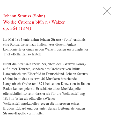
DE
日
本
語
EN
Johann Strauss (Sohn)
Wo die Citronen blüh´n / Walzer
op. 364 (1874)
Im Mai 1874 unternahm Johann Strauss (Sohn) erstmals
eine Konzertreise nach Italien. Aus diesem Anlass
komponierte er einen neuen Walzer, dessen ursprünglicher
Titel «Bella Italia» lautete.
Nicht die Strauss-Kapelle begleitete den «Walzer-König»
auf dieser Tournee, sondern das Orchester von Julius
Langenbach aus Elberfeld in Deutschland. Johann Strauss
(Sohn) hatte das aus etwa 40 Musikern bestehende
Langenbach-Orchester 1871 bei seinen Konzerten in Baden-
Baden kennengelernt. Er schätzte diese Musikkapelle
offensichtlich so sehr, dass er sie für die Weltausstellung
1873 in Wien als offizielle «Wiener
Weltausstellungskapelle» gegen die Interessen seines
Bruders Eduard und der unter dessen Leitung stehenden
Strauss-Kapelle vermittelte.