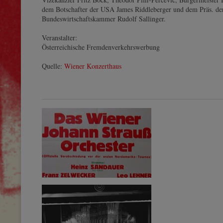
dem Botschafter der USA James Riddleberger und dem Präs. de
Bundeswirtschaftskammer Rudolf Sallinger.
Veranstalter:
Österreichische Fremdenverkehrswerbung
Quelle:
Wiener Konzerthaus
03.10.1966 - 1. Konzert im Wiener
Konzerthaus
© by WJSO-Archive/Wien
Bibliothek im Rathaus