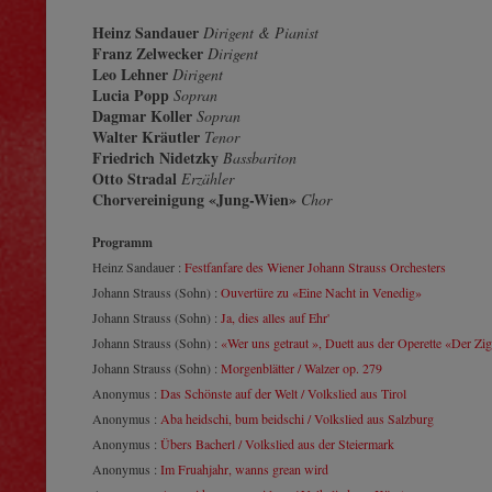
Heinz Sandauer
Dirigent & Pianist
Franz Zelwecker
Dirigent
Leo Lehner
Dirigent
Lucia Popp
Sopran
Dagmar Koller
Sopran
Walter Kräutler
Tenor
Friedrich Nidetzky
Bassbariton
Otto Stradal
Erzähler
Chorvereinigung «Jung-Wien»
Chor
Programm
Heinz Sandauer :
Festfanfare des Wiener Johann Strauss Orchesters
Johann Strauss (Sohn) :
Ouvertüre zu «Eine Nacht in Venedig»
Johann Strauss (Sohn) :
Ja, dies alles auf Ehr'
Johann Strauss (Sohn) :
«Wer uns getraut », Duett aus der Operette «Der Zi
Johann Strauss (Sohn) :
Morgenblätter / Walzer op. 279
Anonymus :
Das Schönste auf der Welt / Volkslied aus Tirol
Anonymus :
Aba heidschi, bum beidschi / Volkslied aus Salzburg
Anonymus :
Übers Bacherl / Volkslied aus der Steiermark
Anonymus :
Im Fruahjahr, wanns grean wird