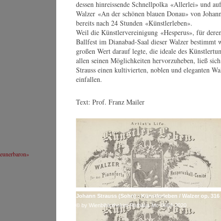
dessen hinreissende Schnellpolka «Allerlei» und au
An
Webseite
Or
Walzer «An der schönen blauen Donau» von Johann
Heinz Sandauer
bereits nach 24 Stunden «Künstlerleben».
© by WJSO-Archive
Weil die Künstlervereinigung «Hesperus», für dere
Ballfest im Dianabad-Saal dieser Walzer bestimmt 
großen Wert darauf legte, die ideale des Künstlertu
allen seinen Möglichkeiten hervorzuheben, ließ sic
Franz Zelwecker
Strauss einen kultivierten, noblen und eleganten Wa
Lebenslauf
einfallen.
Webseite
Franz Zelwecker
Text: Prof. Franz Mailer
© by bildarchivaustria.at/
ÖNB Bildarchiv
Leo Lehner
Lebenslauf
geunerbaron»
Webseite
Leo Lehner
© by WJSO-Archive
Johann Strauss (Sohn) : Künstlerleben / Walzer op. 316
© by Wienbibliothekim Rathaus Mc-6664-2020