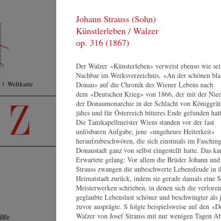
Johann Strauss (Sohn)
KONZERTE
F
Künstlerleben / Walzer
ORCHESTER
Pr
MEDIEN
op. 316 (1867)
Su
SHOP
KONTAKT
Der Walzer «Künsterleben» verweist ebenso wie sei
Nachbar im Werksverzeichnis, «An der schönen bl
Weltkarte
Donau» auf die Chronik des Wiener Lebens nach
dem «Deutschen Krieg» von 1866, der mit der Nied
der Donaumonarchie in der Schlacht von Königgrät
jähes und für Österreich bitteres Ende gefunden hatt
Die Tanzkapellmeister Wiens standen vor der fast
unlösbaren Aufgabe, jene «ungeheure Heiterkeit»
heraufzubeschwören, die sich einstmals im Fasching
Donaustadt ganz von selbst eingestellt hatte. Das k
Erwartete gelang: Vor allem die Brüder Johann und
K
Strauss zwangen die unbeschwerte Lebensfeude in i
Heimatstadt zurück, indem sie gerade damals eine S
Ko
Meisterwerken schrieben, in denen sich die verloren
Lo
geglaubte Lebenslust schöner und beschwingter als 
10
zuvor ausprägte. S folgte beispielsweise auf den «D
We
Heinz Sandauer
Walzer von Josef Strauss mit nur wenigen Tagen A
lfe
Sa
Lebenslauf