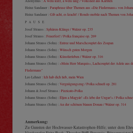
Anonymus :
A weni kurz, a weni lang / Volkslied aus Kärnten
Heinz Sandauer :
Paraphrase über Themen aus «Die Fledermaus» von Johan
Heinz Sandauer :
Gib acht, es kracht! / Rondo mobile nach Themen von Joha
PAUSE
Josef Strauss :
Sphären-Klänge / Walzer op. 235
Josef Strauss :
Feuerfest! / Polka française op. 269
Johann Strauss (Sohn) :
Entree und Marschcouplet des Zsupan
Johann Strauss (Sohn) :
Wünsch guten Morgen
Johann Strauss (Sohn) :
Künstlerleben / Walzer op. 316
Johann Strauss (Sohn) :
«Mein Herr Marquis», Lachcouplet der Adele aus de
Fledermaus"
Leo Lehner :
Ich hab dich lieb, mein Wien
Johann Strauss (Sohn) :
Vergnügungszug / Polka schnell op. 281
Johann & Josef Strauss :
Pizzicato-Polka
Johann Strauss (Sohn) :
Éljen a Magyár! «Es lebe der Ungar!» / Polka schne
Johann Strauss (Sohn) :
An der schönen blauen Donau / Walzer op. 314
Anmerkung:
Zu Gunsten der Hochwasser-Katastrophen-Hilfe; unter dem Ehr
Vizekanzler Fritz Bock, Theodor Piffl-Percevic, Bürgermeister