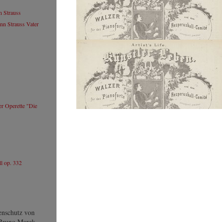
Lucia Popp
Lebenslauf
n Strauss
Webseite
nn Strauss Vater
Lucia Popp
© by WJSO-Archive
Dagmar Koller
Lebenslauf
Webseite
r Operette "Die
Dagmar Koller
© by WJSO-Archive
ll op. 332
Walter Kräutler
Lebenslauf
Walter Kräutler
© by WJSO-Archive
enschutz von
 Bruno Marek,