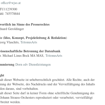
:
office@wjso.at
TU11239300
hl: 745578844
ortlich im Sinne des Presserechtes
duard Geroldinger
te (Idee, Konzept, Projektleitung & Redaktion
)
org Vlaschits,
TritonusArts
issenschaftliche Betreuung der Datenbank
. Michael Linus Bock
MA MAS,
TritonusArts
ammierung
Dorn edv Dienstleistungen
ght
alt dieser Webseite ist urheberrechtlich geschützt. Alle Rechte, auch der
zung der Webseite, des Nachdrucks und der Vervielfältigung des Inhalts
ilen daraus, sind vorbehalten.
alt dieser Seite darf in keiner Form ohne schriftliche Genehmigung des
Johann Strauss-Orchesters reproduziert oder verarbeitet, vervielfältigt
rbreitet werden.