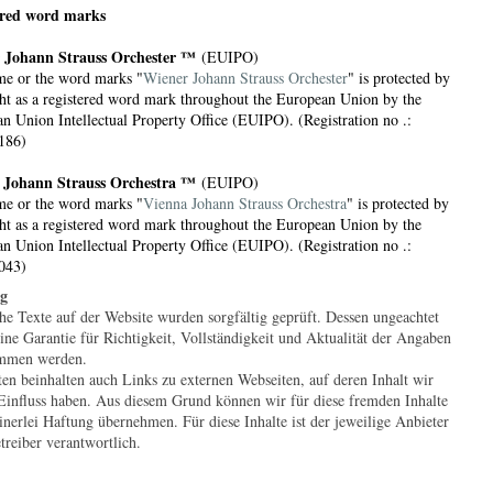
ered word marks
 Johann Strauss Orchester ™
(EUIPO)
e or the word marks "
Wiener Johann Strauss Orchester
" is protected by
ht as a registered word mark throughout the European Union by the
n Union Intellectual Property Office (EUIPO). (Registration no .:
186)
 Johann Strauss Orchestra ™
(EUIPO)
e or the word marks "
Vienna Johann Strauss Orchestra
" is protected by
ht as a registered word mark throughout the European Union by the
n Union Intellectual Property Office (EUIPO). (Registration no .:
043)
g
he Texte auf der Website wurden sorgfältig geprüft. Dessen ungeachtet
ine Garantie für Richtigkeit, Vollständigkeit und Aktualität der Angaben
mmen werden.
ten beinhalten auch Links zu externen Webseiten, auf deren Inhalt wir
Einfluss haben. Aus diesem Grund können wir für diese fremden Inhalte
inerlei Haftung übernehmen. Für diese Inhalte ist der jeweilige Anbieter
treiber verantwortlich.