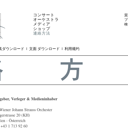
コンサート
質
オーケストラ
プ
メディア
検
ショップ
連絡方法
真ダウンロード
文面 ダウンロード
利用规约
geber, Verleger & Medieninhaber
Wiener Johann Strauss Orchester
gerstrasse 20 (KH)
en - Österreich
 +43 1 713 92 60