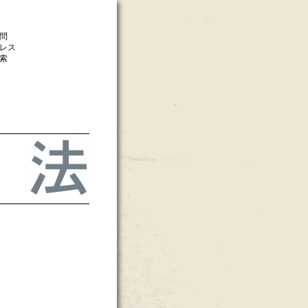
問
レス
索