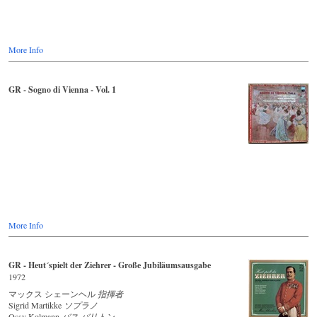
More Info
GR - Sogno di Vienna - Vol. 1
More Info
GR - Heut´spielt der Ziehrer - Große Jubiläumsausgabe
1972
マックス シェーンヘル
指揮者
Sigrid Martikke
ソプラノ
Ossy Kolmann
バス バリトン