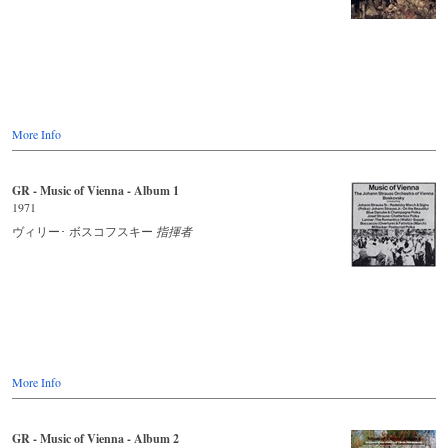
Donau. In Prag komponierte er einen Walzer, den er „Kontratanz mit
dem Donnerwetter" nannte. Vor Ihm dachte sich schon Haydn
(„Großvater des Walzers genannt) Menuette im modischen „Rumtata"
aus. Beethoven hat ganz bewußt „Walzer* geschrieben - und
sie auch so genannt Carl Maria von Weber lieferte mit seiner
„Aufforderung zum Tanz* den wohl ersten großen Konzertwalzer mit
philharmonischer Besetzung ab. Franz Schubert schenkte dem
„Rumtata" höchste Kunstform.
More Info
Ja, und dann kam der bereits oben genannte Wiener
Kongreß (1814/15), der _tanzende Kongreß*- Die Diplomaten
GR - Music of Vienna - Album 1
Europas und ihre Damen (und die Wäschemädel in den Gassen dazu)
1971
wiegten sich im völkerverbindenden und friedlichen Dreivierteltakt.
Niemand aber, niemand vorher, schrieb so schwungvolle und
ヴィリー･ ボスコフスキー
指揮者
hinreißend Tanzwalzer wie Johann Strauß-Sohn. Ihm, dem
unsterblichen Walzerkönig, ist diese HOR ZU Langspielplatte
gewidmet. Denn in Wiens „Polyhymnia wurden diese Walzer unter
der Leitung von Professor Franz Zelwecker im unwiderstehlichen
Hofball-Stil aufgenommen. Sie sind nicht nur zum Anhören
gedacht, sondern auch zum Tanzen. Das Neue Wiener Johann Strauß-
Orchester sorgt für Schwung.
Quelle: Rückseite Schallplatte
More Info
GR - Music of Vienna - Album 2