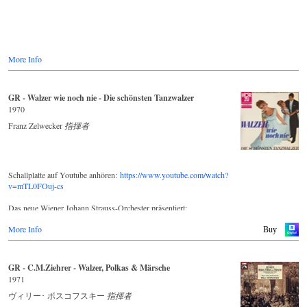
More Info
GR - Walzer wie noch nie - Die schönsten Tanzwalzer
1970
Franz Zelwecker
指揮者
Schallplatte auf Youtube anhören:
https://www.youtube.com/watch?
v=mTL0FOuj-cs
Das neue Wiener Johann Strauss-Orchester präsentiert:
More Info
WALZER wie noch nie - Die schönsten Tanzwalzer
Buy
Wiener Walzer wie noch nie. Tanzwalzer im hinreißenden Hofball-
GR - C.M.Ziehrer - Walzer, Polkas & Märsche
Rhythmus. Das große elegante Rumtata wie einst beim Wiener
1971
Kongreß.
ヴィリー･ ボスコフスキー
指揮者
Schon Mozart schrieb Walzer (= deutsche Tänze) für die Wiener
„Mehlgrube", ein sehr besuchtes Tanzlokal an der schönen blauen