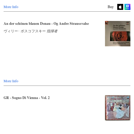
Youtube.com
More Info
Deezer.com
Buy
Apple Music
An der schönen blauen Donau - Og Andre Straussvalse
ヴィリー･ ボスコフスキー
指揮者
More Info
GR - Sogno Di Vienna - Vol. 2