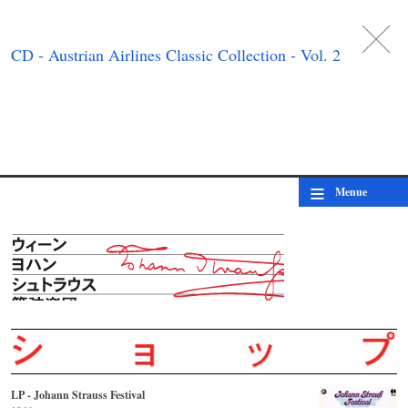
DE
日
本
語
EN
CD - Austrian Airlines Classic Collection - Vol. 2
≡
Menue
LP - Johann Strauss Festival