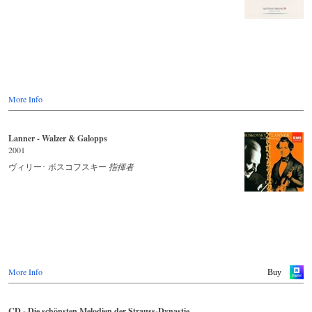
More Info
Lanner - Walzer & Galopps
2001
ヴィリー･ ボスコフスキー
指揮者
More Info
Buy
CD - Die schönsten Melodien der Strauss-Dynastie