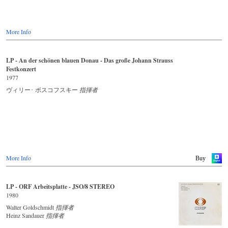
More Info
LP - An der schönen blauen Donau - Das große Johann Strauss
Festkonzert
1977
ヴィリー･ ボスコフスキー
指揮者
More Info
Buy
LP - ORF Arbeitsplatte - JSO/8 STEREO
1980
Walter Goldschmidt
指揮者
Heinz Sandauer
指揮者