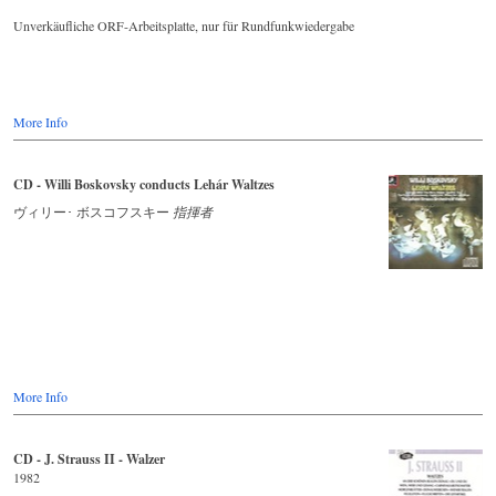
Unverkäufliche ORF-Arbeitsplatte, nur für Rundfunkwiedergabe
More Info
CD - Willi Boskovsky conducts Lehár Waltzes
ヴィリー･ ボスコフスキー
指揮者
More Info
CD - J. Strauss II - Walzer
1982