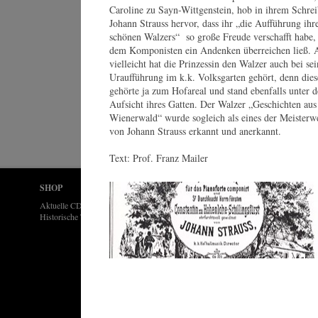
Caroline zu Sayn-Wittgenstein, hob in ihrem Schre
Johann Strauss hervor, dass ihr „die Aufführung ihr
schönen Walzers“ so große Freude verschafft habe, 
dem Komponisten ein Andenken überreichen ließ. 
vielleicht hat die Prinzessin den Walzer auch bei sei
Uraufführung im k.k. Volksgarten gehört, denn dies
gehörte ja zum Hofareal und stand ebenfalls unter d
Aufsicht ihres Gatten. Der Walzer „Geschichten au
Wienerwald“ wurde sogleich als eines der Meisterw
von Johann Strauss erkannt und anerkannt.
Text: Prof. Franz Mailer
SHOP
LIZENZEN
KONTAKT
Aktuelle CDs & DVDs
Lizenzen
Kontakt & Anschrift
Historische Tonträger
FAQ
Impressum
Datenschutz
Agenturen
Presse-Bilder
Presse-Texte
AGB
Geschichten aus dem Wienerwald / Walzer, op 325
© by WJSO-Archive