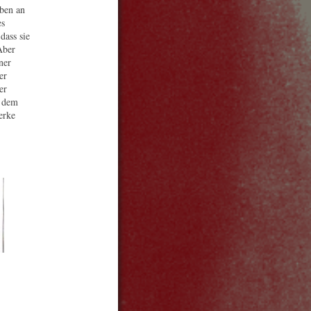
iben an
es
dass sie
Aber
ner
er
er
s dem
erke
SITELINKS
FAQ
Presse
Suchen