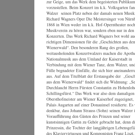
zur Geige, um das Werk dem begeisterten Publiku
Th
vorzustellen. Beim Konzert im k.k. Volksgarten fan
Walzer seinen Platz neben der damals neuen Musik
Richard Wagners Oper Die Meistersinger von Nürnb
1868 in Wien weder im k.k. Hof-Operntheater noc
Musikverein zu hören war, sondern eben nur in den 
Ho
Konzerten. Das Werk Richard Wagners bot wohl au
richtigen Dimensionen für die „Geschichten aus de
Wienerwald“. Den besonderen Rang des großen,
weitausholenden Konzertwalzers machen die Apoth
Nationalmusik aus dem Umland der Kaiserstadt in
Verbindung mit dem Wiener Tanz, dem Walzer, und
Fülle begnadeter Einfälle, die sich hier aneinanderr
aus. Auf dem Titelblatt der Erstausgabe der „Gesc
aus dem Wienerwald“ findet sich die Widmung: „Se
Durchlaucht Herrn Fürsten Constantin zu Hohenloh
Schillingsfürst.“ Das Werk war also dem damaligen
Obersthofmeister am Wiener Kaiserhof zugeeignet,
Palais Augarten auf einer Donauinsel residierte. Es
denkbar, dass Johann Strauss (Sohn) seinen Walzer i
Voraufführung den Gästen des Prinzen und seiner
kunstsinnigen Gattin zu Gehör gebracht hat, denn d
Prinzessin, die Tochter der langjährigen Lebensgefä
des Klaviervirtuosen und Komponisten Franz Liszt,