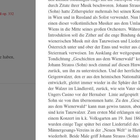
durch Zitate ihrer Musik beschworen. Johann Strau
(Sohn) hatte Zitherspieler mehrmals bei seinen Kon
ll op. 332
in Wien und in Russland als Solist verwendet. Nun 
einen dieser volkstümlichen Musiker aus dem Umla
Wiens in die Mitte seines großen Orchesters. Währe
Introduktion soll die Zither auf die enge Bindung d
wienerischen Musik mit den Tanzweisen und Lieder
Österreich unter und ober der Enns und weiter aus 
Steiermark verweisen. Im Ausklang der weitgespan
e haben,
Tondichtung „Geschichten aus dem Wienerwald“ 
Johann Strauss (Sohn) noch einmal auf diesen Hinw
zurück, um ihn zu unterstreichen. Und der herrliche
Geigenwalzer, den er aus den heimischen Nationalt
Di
entwickelt, gleitet immer wieder in die Sphäre der 
er
der Walzer im Ländlerstil, zurück, wie sein Vater si
fr
Ungers Casino vor der Hernalser Linie aufgespielt
vo
Sohn sie von ihm übernommen hatte. Zu den „Gesc
Ge
aus dem Wienerwald“ kann man gewiss tanzen, aber
Mu
sind kein Tanzwalzer. Zum ersten Mal erklangen sie
einem Konzert im k.k. Volksgarten am 19. Juni 18
wurden einige Tage später bei einer Liedertafel des
Wi
Männergesangs-Vereins in der „Neuen Welt“ in Hiet
wiederholt. Beide Male griff Johann Strauss (Sohn) 