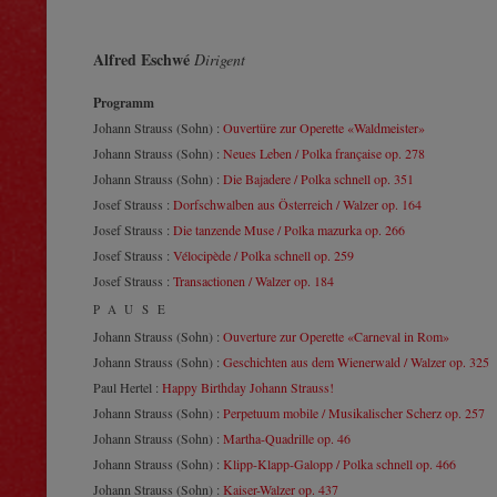
Alfred Eschwé
Dirigent
Programm
Johann Strauss (Sohn) :
Ouvertüre zur Operette «Waldmeister»
Johann Strauss (Sohn) :
Neues Leben / Polka française op. 278
Johann Strauss (Sohn) :
Die Bajadere / Polka schnell op. 351
Josef Strauss :
Dorfschwalben aus Österreich / Walzer op. 164
Josef Strauss :
Die tanzende Muse / Polka mazurka op. 266
Josef Strauss :
Vélocipède / Polka schnell op. 259
Josef Strauss :
Transactionen / Walzer op. 184
PAUSE
Johann Strauss (Sohn) :
Ouverture zur Operette «Carneval in Rom»
Johann Strauss (Sohn) :
Geschichten aus dem Wienerwald / Walzer op. 325
Paul Hertel :
Happy Birthday Johann Strauss!
Johann Strauss (Sohn) :
Perpetuum mobile / Musikalischer Scherz op. 257
Johann Strauss (Sohn) :
Martha-Quadrille op. 46
Johann Strauss (Sohn) :
Klipp-Klapp-Galopp / Polka schnell op. 466
Johann Strauss (Sohn) :
Kaiser-Walzer op. 437