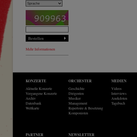
Mehr Informationen
KONZERTE
ORCHESTER
MEDIEN
Aktuelle Konzerte
Geschichte
Videos
Vergangene Konzerte
Dirigenten
Interviews
Archiv
Musiker
Anekdoten
Datenbank
Management
Tagebuch
Weltkarte
Repertoire & Besetzung
Komponisten
PARTNER
NEWSLETTER