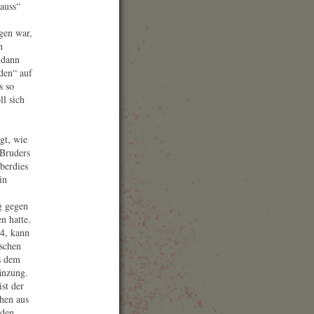
auss“
bseite
al Information
reise Information
gen war,
t auf Karte anzeigen
n
 dann
den“ auf
s so
ll sich
gt, wie
 Bruders
überdies
in
g gegen
n hatte.
4, kann
ischen
s dem
änzung.
st der
chen aus
rden