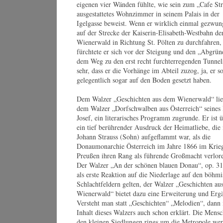
eigenen vier Wänden fühlte, wie sein zum „Cafe Str
We
Webseite
Sa
ausgestattetes Wohnzimmer in seinem Palais in der
An
Alfred Eschwé
Igelgasse beweist. Wenn er wirklich einmal gezwun
Or
© by WJSO.at / Kurt Pinter
auf der Strecke der Kaiserin-Elisabeth-Westbahn de
Wienerwald in Richtung St. Pölten zu durchfahren,
fürchtete er sich vor der Steigung und den „Abgrün
dem Weg zu den erst recht furchterregenden Tunnel
sehr, dass er die Vorhänge im Abteil zuzog, ja, er so
gelegentlich sogar auf den Boden gesetzt haben.
Dem Walzer „Geschichten aus dem Wienerwald“ lie
dem Walzer „Dorfschwalben aus Österreich“ seines
Josef, ein literarisches Programm zugrunde. Er ist 
ein tief berührender Ausdruck der Heimatliebe, die 
Johann Strauss (Sohn) aufgeflammt war, als die
Donaumonarchie Österreich im Jahre 1866 im Krie
Preußen ihren Rang als führende Großmacht verlore
Der Walzer „An der schönen blauen Donau“, op. 31
als erste Reaktion auf die Niederlage auf den böhm
Schlachtfeldern gelten, der Walzer „Geschichten au
Wienerwald“ bietet dazu eine Erweiterung und Erg
Versteht man statt „Geschichten“ „Melodien“, dann i
Inhalt dieses Walzers auch schon erklärt. Die Mens
den kleinen Siedlungen rings um die Metropole we