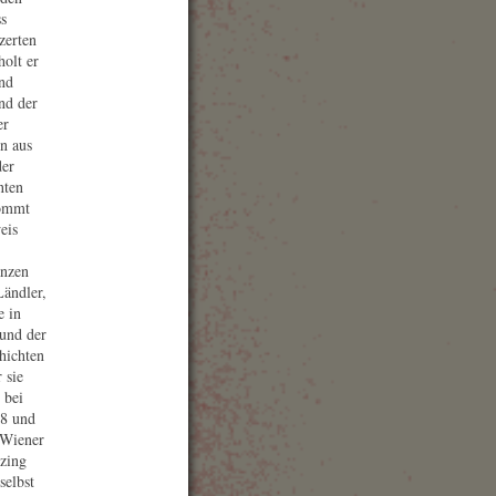
ss
zerten
holt er
nd
nd der
er
n aus
der
nten
kommt
eis
änzen
eses Konzert wurde
Ländler,
möglicht durch die
e in
eundliche Unterstützung
 und der
n:
hichten
sellschaft der
 sie
sikfreunde Wien
 bei
68 und
 Wiener
en Kultur
zing
selbst