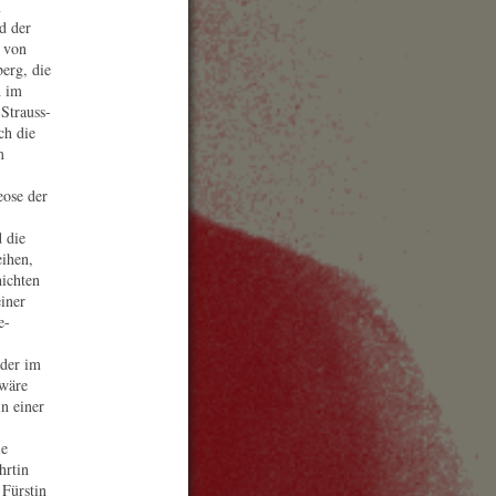
m
omastik Infeld Wien
d der
 von
erg, die
h im
Strauss-
tel Imperial Wien
ch die
m
eose der
 die
eihen,
hichten
iner
e-
 der im
 wäre
n einer
ie
hrtin
 Fürstin