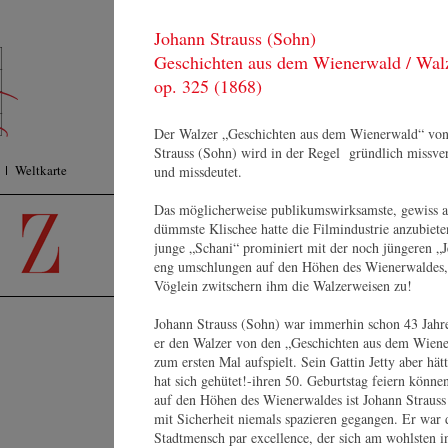
Johann Strauss (Sohn)
KONZERTE
F
Geschichten aus dem Wienerwald / Wal
ORCHESTER
Pr
MEDIEN
op. 325 (1868)
Su
SHOP
KONTAKT
Der Walzer „Geschichten aus dem Wienerwald“ vo
Strauss (Sohn) wird in der Regel gründlich missve
Weltkarte
und missdeutet.
Das möglicherweise publikumswirksamste, gewiss a
dümmste Klischee hatte die Filmindustrie anzubiete
junge „Schani“ prominiert mit der noch jüngeren „J
eng umschlungen auf den Höhen des Wienerwaldes,
Vöglein zwitschern ihm die Walzerweisen zu!
Johann Strauss (Sohn) war immerhin schon 43 Jahre 
K
er den Walzer von den „Geschichten aus dem Wien
zum ersten Mal aufspielt. Sein Gattin Jetty aber hätt
Wi
hat sich gehütet!-ihren 50. Geburtstag feiern könne
Gr
auf den Höhen des Wienerwaldes ist Johann Strauss
Mu
mit Sicherheit niemals spazieren gegangen. Er war 
10
Alfred Eschwé
Stadtmensch par excellence, der sich am wohlsten i
Ös
Lebenslauf