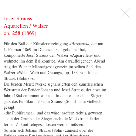
DE
日
本
語
EN
Josef Strauss
Aquarellen / Walzer
op. 258 (1869)
Für den Ball der Künstlervereinigung «Hesperus», der am
1. Februar 1869 im Dianasaal stattgefunden hat,
komponierte Josef Strauss den Walzer «Aquarellen» und
widmete ihn dem Ballkomitee. Am darauffolgenden Abend
trug der Wiener Männergesangverein im selben Saal den
Walzer «Wein, Weib und Gesang», op. 133, von Johann
Strauss (Sohn) vor.
Die beiden Meisterwerke signalisierten den künstlerischen
Wettstreit der Brüder Johann und Josef Strauss, der etwa im
Jahre 1864 entbrannt war und in dem es nur einen Sieger
gab: das Publikum. Johann Strauss (Sohn) hätte vielleicht
gesagt:
«die Publikümer», und das wäre insofern richtig gewesen,
als in der Gruppe der Sieger auch die Musikfreunde der
fernen Zukunft eingeschlossen werden müssen.
So sehr sich Johann Strauss (Sohn) zumeist über die
Erfolge seines Bruders freute und den Wert dieser