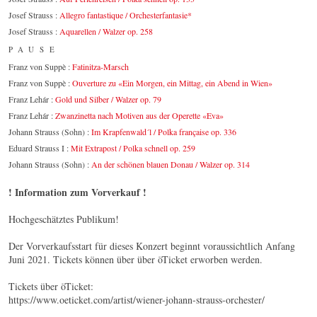
Josef Strauss :
Allegro fantastique / Orchesterfantasie*
Josef Strauss :
Aquarellen / Walzer op. 258
PAUSE
Franz von Suppè :
Fatinitza-Marsch
Franz von Suppè :
Ouverture zu «Ein Morgen, ein Mittag, ein Abend in Wien»
Franz Lehár :
Gold und Silber / Walzer op. 79
Franz Lehár :
Zwanzinetta nach Motiven aus der Operette «Eva»
Johann Strauss (Sohn) :
Im Krapfenwald´l / Polka française op. 336
Eduard Strauss I :
Mit Extrapost / Polka schnell op. 259
Johann Strauss (Sohn) :
An der schönen blauen Donau / Walzer op. 314
! Information zum Vorverkauf !
Hochgeschätztes Publikum!
Der Vorverkaufsstart für dieses Konzert beginnt voraussichtlich Anfang
Juni 2021. Tickets können über über öTicket erworben werden.
Tickets über öTicket:
https://www.oeticket.com/artist/wiener-johann-strauss-orchester/