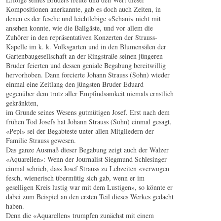
Kompositionen anerkannte, gab es doch auch Zeiten, in
denen es der fesche und leichtlebige «Schani» nicht mit
ansehen konnte, wie die Ballgäste, und vor allem die
Zuhörer in den repräsentativen Konzerten der Strauss-
Kapelle im k. k. Volksgarten und in den Blumensälen der
Gartenbaugesellschaft an der Ringstraße seinen jüngeren
Bruder feierten und dessen geniale Begabung bereitwillig
hervorhoben. Dann forcierte Johann Strauss (Sohn) wieder
einmal eine Zeitlang den jüngsten Bruder Eduard
gegenüber dem trotz aller Empfindsamkeit niemals ernstlich
gekränkten,
im Grunde seines Wesens gutmütigen Josef. Erst nach dem
frühen Tod Josefs hat Johann Strauss (Sohn) einmal gesagt,
«Pepi» sei der Begabteste unter allen Mitgliedern der
Familie Strauss gewesen.
Das ganze Ausmaß dieser Begabung zeigt auch der Walzer
«Aquarellen»: Wenn der Journalist Siegmund Schlesinger
einmal schrieb, dass Josef Strauss zu Lebzeiten «verwogen
fesch, wienerisch übermütig sich gab, wenn er im
geselligen Kreis lustig war mit dem Lustigen», so könnte er
dabei zum Beispiel an den ersten Teil dieses Werkes gedacht
haben.
Denn die «Aquarellen» trumpfen zunächst mit einem