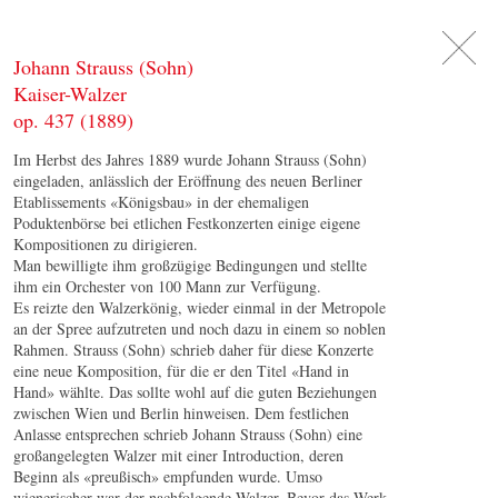
DE
日
本
語
EN
Johann Strauss (Sohn)
Kaiser-Walzer
op. 437 (1889)
Im Herbst des Jahres 1889 wurde Johann Strauss (Sohn)
eingeladen, anlässlich der Eröffnung des neuen Berliner
Etablissements «Königsbau» in der ehemaligen
Poduktenbörse bei etlichen Festkonzerten einige eigene
Kompositionen zu dirigieren.
Man bewilligte ihm großzügige Bedingungen und stellte
ihm ein Orchester von 100 Mann zur Verfügung.
Es reizte den Walzerkönig, wieder einmal in der Metropole
an der Spree aufzutreten und noch dazu in einem so noblen
Rahmen. Strauss (Sohn) schrieb daher für diese Konzerte
eine neue Komposition, für die er den Titel «Hand in
Hand» wählte. Das sollte wohl auf die guten Beziehungen
zwischen Wien und Berlin hinweisen. Dem festlichen
Anlasse entsprechen schrieb Johann Strauss (Sohn) eine
großangelegten Walzer mit einer Introduction, deren
Beginn als «preußisch» empfunden wurde. Umso
wienerischer war der nachfolgende Walzer. Bevor das Werk