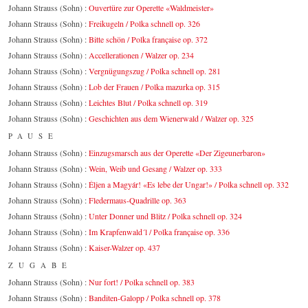
Johann Strauss (Sohn) :
Ouvertüre zur Operette «Waldmeister»
Johann Strauss (Sohn) :
Freikugeln / Polka schnell op. 326
Johann Strauss (Sohn) :
Bitte schön / Polka française op. 372
Johann Strauss (Sohn) :
Accellerationen / Walzer op. 234
Johann Strauss (Sohn) :
Vergnügungszug / Polka schnell op. 281
Johann Strauss (Sohn) :
Lob der Frauen / Polka mazurka op. 315
Johann Strauss (Sohn) :
Leichtes Blut / Polka schnell op. 319
Johann Strauss (Sohn) :
Geschichten aus dem Wienerwald / Walzer op. 325
PAUSE
Johann Strauss (Sohn) :
Einzugsmarsch aus der Operette «Der Zigeunerbaron»
Johann Strauss (Sohn) :
Wein, Weib und Gesang / Walzer op. 333
Johann Strauss (Sohn) :
Éljen a Magyár! «Es lebe der Ungar!» / Polka schnell op. 332
Johann Strauss (Sohn) :
Fledermaus-Quadrille op. 363
Johann Strauss (Sohn) :
Unter Donner und Blitz / Polka schnell op. 324
Johann Strauss (Sohn) :
Im Krapfenwald´l / Polka française op. 336
Johann Strauss (Sohn) :
Kaiser-Walzer op. 437
ZUGABE
Johann Strauss (Sohn) :
Nur fort! / Polka schnell op. 383
Johann Strauss (Sohn) :
Banditen-Galopp / Polka schnell op. 378