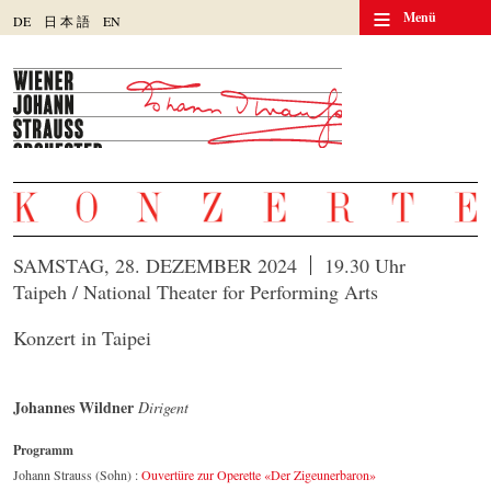
≡
Menü
DE
日
本
語
EN
SAMSTAG, 28. DEZEMBER 2024
19.30 Uhr
Taipeh / National Theater for Performing Arts
Konzert in Taipei
Johannes Wildner
Dirigent
Programm
Johann Strauss (Sohn) :
Ouvertüre zur Operette «Der Zigeunerbaron»