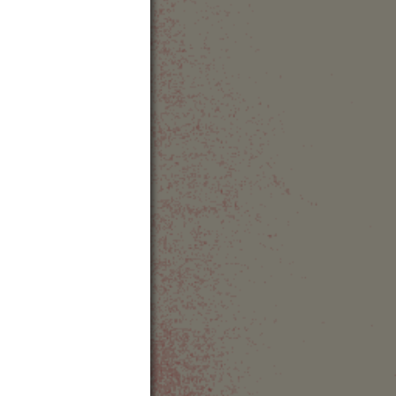
angsu
hina
Ort auf Karte anzeigen