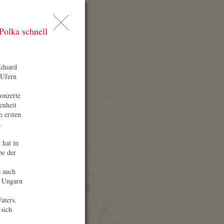
AQ
Polka schnell
esse
chen
Eduard
 Ufern
onzerte
enheit
m ersten
a
 hat in
be der
onzertort
s auch
n Ungarn
njing Grand Theatre
江苏大剧院)
aters.
P87+2WW, Mengdu Ave
sich
anye District
0019 Nanjing