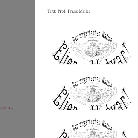
Ji
Webseite
C
Text: Prof. Franz Mailer
Johannes Wildner
© by Lukas Beck
Johann Strauss (Sohn) : Es lebe der Ungar! «Eljen A
Magyar» / Polka schnell op. 332
© by WJSO-Archive
ll op. 332