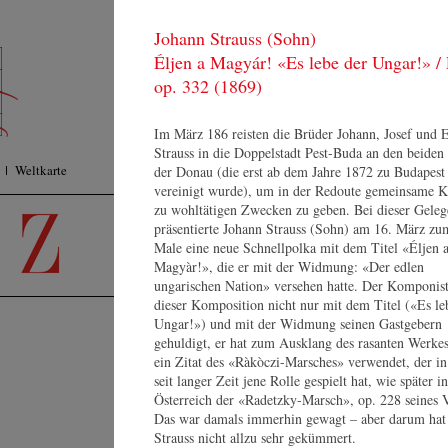
Johann Strauss (Sohn)
KONZERTE
F
Éljen a Magyár! «Es lebe der Ungar!» / 
ORCHESTER
Pr
MEDIEN
op. 332 (1869)
Su
SHOP
KONTAKT
Im März 186 reisten die Brüder Johann, Josef und 
Strauss in die Doppelstadt Pest-Buda an den beiden
Weltkarte
der Donau (die erst ab dem Jahre 1872 zu Budapest
vereinigt wurde), um in der Redoute gemeinsame K
zu wohltätigen Zwecken zu geben. Bei dieser Geleg
präsentierte Johann Strauss (Sohn) am 16. März zu
Male eine neue Schnellpolka mit dem Titel «Éljen 
Magyàr!», die er mit der Widmung: «Der edlen
ungarischen Nation» versehen hatte. Der Komponist
dieser Komposition nicht nur mit dem Titel («Es le
Ungar!») und mit der Widmung seinen Gastgebern
K
gehuldigt, er hat zum Ausklang des rasanten Werke
ein Zitat des «Ràkòczi-Marsches» verwendet, der i
Na
seit langer Zeit jene Rolle gespielt hat, wie später in
(
Österreich der «Radetzky-Marsch», op. 228 seines V
2
Das war damals immerhin gewagt – aber darum hat 
Ji
Johannes Wildner
Strauss nicht allzu sehr gekümmert.
21
Lebenslauf