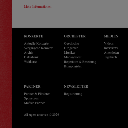
Mehr Informationen
KONZERTE
ORCHESTER
MEDIEN
Aktuelle Konzerte
Geschichte
Videos
Vergangene Konzerte
Dirigenten
Interviews
Archiv
Musiker
Anekdoten
Datenbank
Management
Tagebuch
Weltkarte
Repertoire & Besetzung
Komponisten
PARTNER
NEWSLETTER
Partner & Förderer
Registrierung
Sponsoren
Medien Partner
All rights reserved © 2026