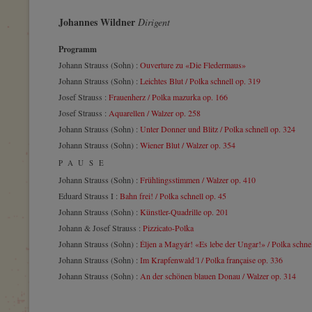
Johannes Wildner
Dirigent
Programm
Johann Strauss (Sohn) :
Ouverture zu «Die Fledermaus»
Johann Strauss (Sohn) :
Leichtes Blut / Polka schnell op. 319
Josef Strauss :
Frauenherz / Polka mazurka op. 166
Josef Strauss :
Aquarellen / Walzer op. 258
Johann Strauss (Sohn) :
Unter Donner und Blitz / Polka schnell op. 324
Johann Strauss (Sohn) :
Wiener Blut / Walzer op. 354
PAUSE
Johann Strauss (Sohn) :
Frühlingsstimmen / Walzer op. 410
Eduard Strauss I :
Bahn frei! / Polka schnell op. 45
Johann Strauss (Sohn) :
Künstler-Quadrille op. 201
Johann & Josef Strauss :
Pizzicato-Polka
Johann Strauss (Sohn) :
Éljen a Magyár! «Es lebe der Ungar!» / Polka schne
Johann Strauss (Sohn) :
Im Krapfenwald´l / Polka française op. 336
Johann Strauss (Sohn) :
An der schönen blauen Donau / Walzer op. 314