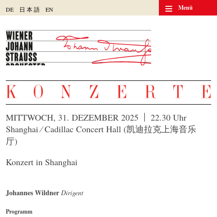
≡
Menü
DE
日
本
語
EN
MITTWOCH, 31. DEZEMBER 2025
22.30 Uhr
Shanghai ⁄ Cadillac Concert Hall (凯迪拉克上海音乐
厅)
Konzert in Shanghai
Johannes Wildner
Dirigent
Programm