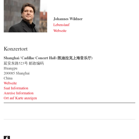
Johannes Wildner
Lebenslauf
Webseite
Johannes Wildner
© by Lukas Beck
Konzertort
Shanghai ⁄ Cadillac Concert Hall (凯迪拉克上海音乐厅)
延安东路523号 邮政编码
Huangpu
200085 Shanghai
China
Webseite
Saal Information
Anreise Information
Ort auf Karte anzeigen