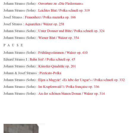
Johann Strauss (Sohn) :
Ouverture zu «Die Fledermaus»
Johann Strauss (Sohn) :
Leichtes Blut / Polka schnell op. 319
Josef Strauss :
Frauenherz / Polka mazurka op. 166
Josef Strauss :
Aquarellen / Walzer op. 258
Johann Strauss (Sohn) :
Unter Donner und Blitz / Polka schnell op. 324
Johann Strauss (Sohn) :
Wiener Blut / Walzer op. 354
PAUSE
Johann Strauss (Sohn) :
Frühlingsstimmen / Walzer op. 410
Eduard Strauss I :
Bahn frei! / Polka schnell op. 45
Johann Strauss (Sohn) :
Künstler-Quadrille op. 201
Johann & Josef Strauss :
Pizzicato-Polka
Johann Strauss (Sohn) :
Éljen a Magyár! «Es lebe der Ungar!» / Polka schnell op. 332
Johann Strauss (Sohn) :
Im Krapfenwald´l / Polka française op. 336
Johann Strauss (Sohn) :
An der schönen blauen Donau / Walzer op. 314