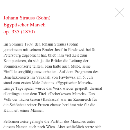
DE
日
本
語
EN
Johann Strauss (Sohn)
Egyptischer Marsch
op. 335 (1870)
Im Sommer 1869, den Johann Strauss (Sohn)
gemeinsam mit seinem Bruder Josef in Pawlowsk bei St.
Petersburg zugebracht hat, blieb ihm viel Zeit zum
Komponieren, da sich ja die Brüder die Leitung der
Sommerkonzerte teilten. Jean hatte auch Muße, seine
Einfälle sorgfältig auszuarbeiten. Auf dem Programm des
Benefizkonzerts im Vauxhall von Pawlowsk am 5. Juli
stand zum ersten Male Johanns «Egyptischer Marsch».
Einige Tage später wurde das Werk wieder gespielt, diesmal
allerdings unter dem Titel «Tscherkessen-Marsch». Das
Volk der Tscherkessen (Kaukasus) war im Zarenreich für
die Schönheit seiner Frauen ebenso berühmt wie für die
Kühnheit seiner Männer.
Seltsamerweise gelangte die Partitur des Marsches unter
diesem Namen auch nach Wien. Aber schließlich setzte sich