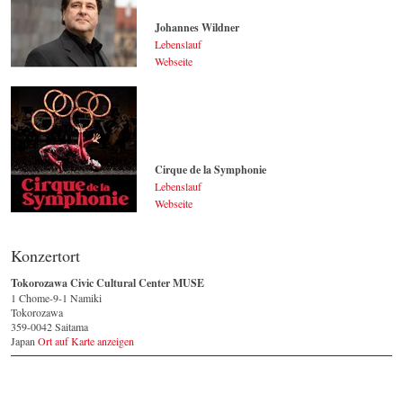
Johannes Wildner
Lebenslauf
Webseite
Johannes Wildner
© by Lukas Beck
Cirque de la Symphonie
Lebenslauf
Webseite
Cirque de la Symphonie
© by Cirque de la
Konzertort
Symphonie
Tokorozawa Civic Cultural Center MUSE
1 Chome-9-1 Namiki
Tokorozawa
359-0042 Saitama
Japan
Ort auf Karte anzeigen