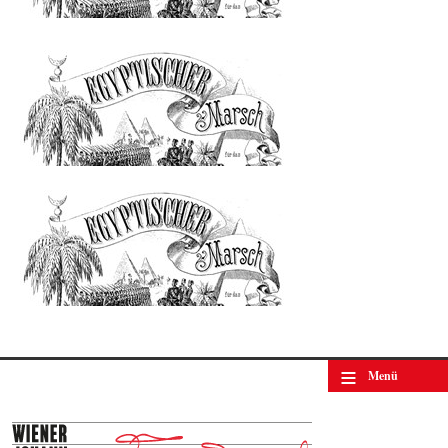
Johann Strauss (Sohn) : Egyptischer Marsch op. 335
© by WJSO-Archive
≡
Menü