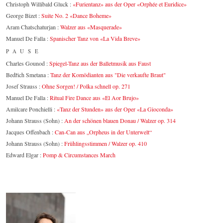
Christoph Willibald Gluck :
«Furientanz» aus der Oper «Orphée et Euridice»
George Bizet :
Suite No. 2 «Dance Boheme»
Aram Chatschaturjan :
Walzer aus «Masquerade»
Manuel De Falla :
Spanischer Tanz von «La Vida Breve»
PAUSE
Charles Gounod :
Spiegel-Tanz aus der Balletmusik aus Faust
Bedřich Smetana :
Tanz der Komödianten aus "Die verkaufte Braut"
Josef Strauss :
Ohne Sorgen! / Polka schnell op. 271
Manuel De Falla :
Ritual Fire Dance aus «El Aor Brujo»
Amilcare Ponchielli :
«Tanz der Stunden» aus der Oper «La Gioconda»
Johann Strauss (Sohn) :
An der schönen blauen Donau / Walzer op. 314
Jacques Offenbach :
Can-Can aus „Orpheus in der Unterwelt“
Johann Strauss (Sohn) :
Frühlingsstimmen / Walzer op. 410
Edward Elgar :
Pomp & Circumstances March