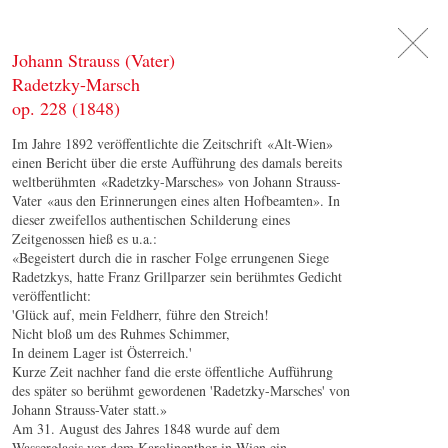
DE
日
本
語
EN
Johann Strauss (Vater)
Radetzky-Marsch
op. 228 (1848)
Im Jahre 1892 veröffentlichte die Zeitschrift «Alt-Wien»
einen Bericht über die erste Aufführung des damals bereits
weltberühmten «Radetzky-Marsches» von Johann Strauss-
Vater «aus den Erinnerungen eines alten Hofbeamten». In
dieser zweifellos authentischen Schilderung eines
Zeitgenossen hieß es u.a.:
«Begeistert durch die in rascher Folge errungenen Siege
Radetzkys, hatte Franz Grillparzer sein berühmtes Gedicht
veröffentlicht:
'Glück auf, mein Feldherr, führe den Streich!
Nicht bloß um des Ruhmes Schimmer,
In deinem Lager ist Österreich.'
Kurze Zeit nachher fand die erste öffentliche Aufführung
des später so berühmt gewordenen 'Radetzky-Marsches' von
Johann Strauss-Vater statt.»
Am 31. August des Jahres 1848 wurde auf dem
Wasserglacis vor dem Karolinenthor in Wien ein