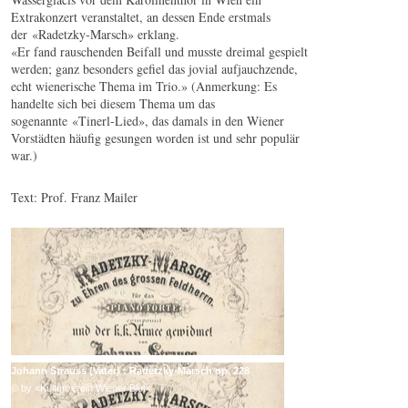
Extrakonzert veranstaltet, an dessen Ende erstmals
der «Radetzky-Marsch» erklang.
«Er fand rauschenden Beifall und musste dreimal gespielt
werden; ganz besonders gefiel das jovial aufjauchzende,
echt wienerische Thema im Trio.» (Anmerkung: Es
handelte sich bei diesem Thema um das
sogenannte «Tinerl-Lied», das damals in den Wiener
Vorstädten häufig gesungen worden ist und sehr populär
war.)
Text: Prof. Franz Mailer
Johann Strauss (Vater) : Radetzky-Marsch op. 228
© by «Kulturverein Wiener Blut»