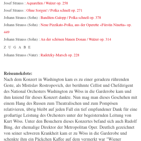
Josef Strauss :
Aquarellen / Walzer op. 258
Josef Strauss :
Ohne Sorgen! / Polka schnell op. 271
Johann Strauss (Sohn) :
Banditen-Galopp / Polka schnell op. 378
Johann Strauss (Sohn) :
Neue Pizzikato-Polka, aus der Operette «Fürstin Ninetta» op.
449
Johann Strauss (Sohn) :
An der schönen blauen Donau / Walzer op. 314
ZUGABE
Johann Strauss (Vater) :
Radetzky-Marsch op. 228
Reiseanekdote:
Nach dem Konzert in Washington kam es zu einer geradezu rührenden
Geste, als Mistislav Rostropovich, der berühmte Cellist und Chefdirigent
des National Orchesters Washington zu Wöss in die Garderobe kam und
ihm kniend für dieses Konzert dankte. Nun mag man dieses Geschehen mit
einem Hang des Russen zum Theatralischen und zum Pompösen
relativieren, übrig bleibt auf jeden Fall ein tief empfundener Dank für eine
großartige Leistung des Orchesters unter der begeisternden Leitung von
Kurt Wöss. Unter den Besuchern dieses Konzertes befand sich auch Rudolf
Bing, der ehemalige Direktor der Metropolitan Oper. Deutlich gezeichnet
von seiner schweren Krankheit kam er zu Wöss in die Garderobe und
schenkte ihm ein Päckchen Kaffee auf dem vermerkt war "Wiener