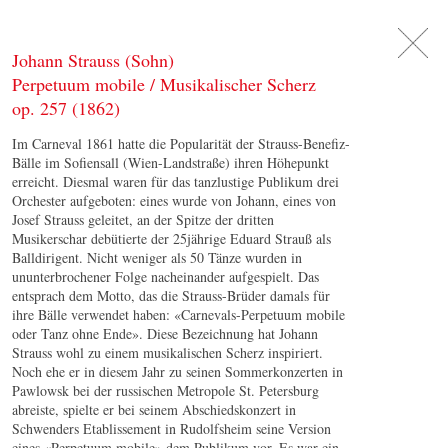
DE
日
本
語
EN
Johann Strauss (Sohn)
Perpetuum mobile / Musikalischer Scherz
op. 257 (1862)
Im Carneval 1861 hatte die Popularität der Strauss-Benefiz-
Bälle im Sofiensall (Wien-Landstraße) ihren Höhepunkt
erreicht. Diesmal waren für das tanzlustige Publikum drei
Orchester aufgeboten: eines wurde von Johann, eines von
Josef Strauss geleitet, an der Spitze der dritten
Musikerschar debütierte der 25jährige Eduard Strauß als
Balldirigent. Nicht weniger als 50 Tänze wurden in
ununterbrochener Folge nacheinander aufgespielt. Das
entsprach dem Motto, das die Strauss-Brüder damals für
ihre Bälle verwendet haben: «Carnevals-Perpetuum mobile
oder Tanz ohne Ende». Diese Bezeichnung hat Johann
Strauss wohl zu einem musikalischen Scherz inspiriert.
Noch ehe er in diesem Jahr zu seinen Sommerkonzerten in
Pawlowsk bei der russischen Metropole St. Petersburg
abreiste, spielte er bei seinem Abschiedskonzert in
Schwenders Etablissement in Rudolfsheim seine Version
eines «Perpetuum mobile» dem Publikum vor. Es war ein