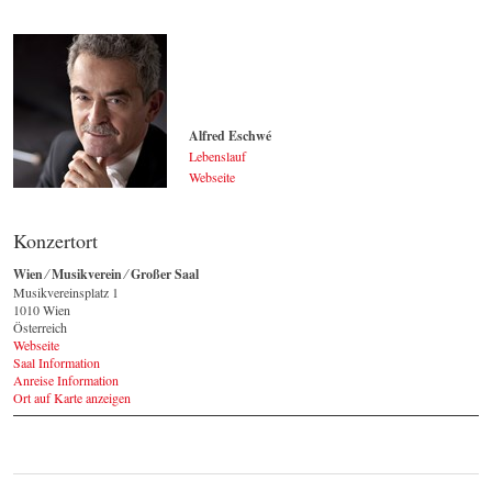
Alfred Eschwé
Lebenslauf
Webseite
Alfred Eschwé
© by WJSO.at / Kurt Pinter
Konzertort
Wien ⁄ Musikverein ⁄ Großer Saal
Musikvereinsplatz 1
1010 Wien
Österreich
Webseite
Saal Information
Anreise Information
Ort auf Karte anzeigen