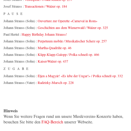
Josef Strauss :
Transactionen / Walzer op. 184
PAUSE
Johann Strauss (Sohn) :
Ouverture zur Operette «Carneval in Rom»
Johann Strauss (Sohn) :
Geschichten aus dem Wienerwald / Walzer op. 325
Paul Hertel :
Happy Birthday Johann Strauss!
Johann Strauss (Sohn) :
Perpetuum mobile / Musikalischer Scherz op. 257
Johann Strauss (Sohn) :
Martha-Quadrille op. 46
Johann Strauss (Sohn) :
Klipp-Klapp-Galopp / Polka schnell op. 466
Johann Strauss (Sohn) :
Kaiser-Walzer op. 437
ZUGABE
Johann Strauss (Sohn) :
Éljen a Magyár! «Es lebe der Ungar!» / Polka schnell op. 332
Johann Strauss (Vater) :
Radetzky-Marsch op. 228
Hinweis
Wenn Sie weitere Fragen rund um unsere Musikvereins-Konzerte haben,
besuchen Sie bitte den
FAQ-Bereich
unserer Webseite.