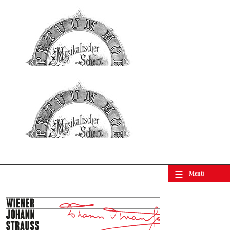
Scherz op. 257
© by WJSO-Archive
≡
Menü