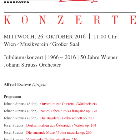
MITTWOCH, 26. OKTOBER 2016
11.00 Uhr
Wien ⁄ Musikverein ⁄ Großer Saal
Jubiläumskonzert | 1966 – 2016 | 50 Jahre Wiener
Johann Strauss Orchester
Alfred Eschwé
Dirigent
Programm
Johann Strauss (Sohn) :
Ouvertüre zur Operette «Waldmeister»
Johann Strauss (Sohn) :
Neues Leben / Polka française op. 278
Johann Strauss (Sohn) :
Die Bajadere / Polka schnell op. 351
Josef Strauss :
Dorfschwalben aus Österreich / Walzer op. 164
Josef Strauss :
Die tanzende Muse / Polka mazurka op. 266
Josef Strauss :
Vélocipède / Polka schnell op. 259