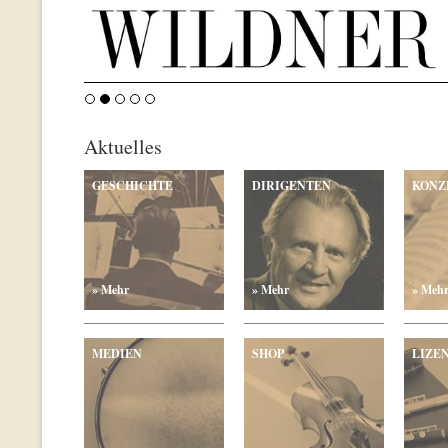
Aktuelles
GESCHICHTE
DIRIGENTEN
KONZ
» Mehr
» Mehr
» Meh
MEDIEN
SHOP
LIZE