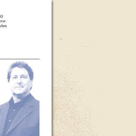
AQ
esse
chen