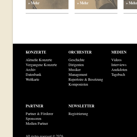
» Mehr
» Mehr
» Meh
KONZERTE
ORCHESTER
MEDIEN
Aktuelle Konzerte
Geschichte
Videos
Vergangene Konzerte
Dirigenten
Interviews
Archiv
Musiker
Anekdoten
Datenbank
Management
Tagebuch
Weltkarte
Repertoire & Besetzung
Komponisten
PARTNER
NEWSLETTER
Partner & Förderer
Registrierung
Sponsoren
Medien Partner
All rights reserved © 2026