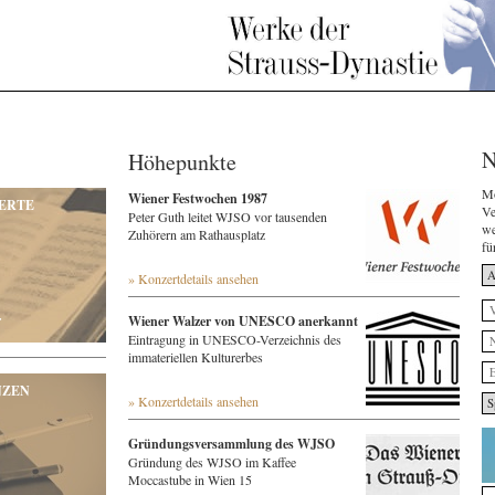
N
Höhepunkte
Mö
Wiener Festwochen 1987
ERTE
Ve
Peter Guth leitet WJSO vor tausenden
we
Zuhörern am Rathausplatz
fü
» Konzertdetails ansehen
r
Wiener Walzer von UNESCO anerkannt
Eintragung in UNESCO-Verzeichnis des
immateriellen Kulturerbes
NZEN
» Konzertdetails ansehen
Gründungsversammlung des WJSO
Gründung des WJSO im Kaffee
Moccastube in Wien 15