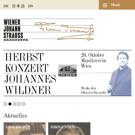
≡
Menü
DE
日
本
語
EN
Aktuelles
GESCHICHTE
DIRIGENTEN