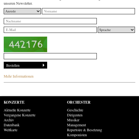
unseren Newsletter.
Mehr Informationen
KONZERTE
ORCHESTER
Aktuelle Konzerte
Geschichte
Vergangene Konzerte
Dirigenten
Archiv
Musiker
Datenbank
Management
Weltkarte
Repertoire & Besetzung
Komponisten