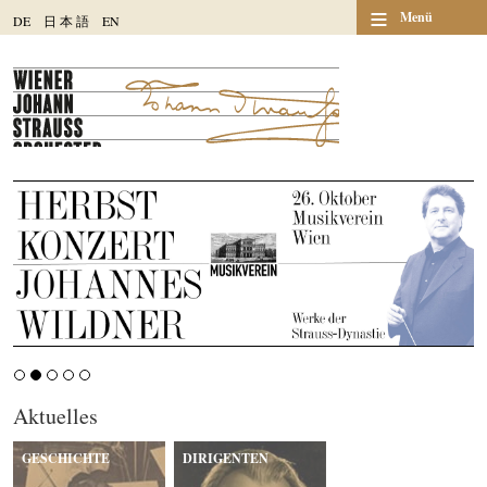
≡
Menü
DE
日
本
語
EN
Aktuelles
GESCHICHTE
DIRIGENTEN