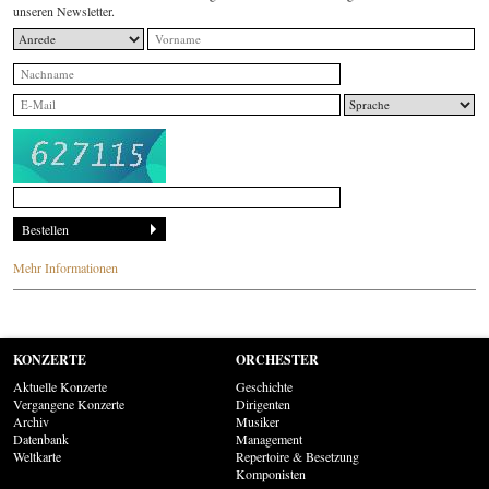
unseren Newsletter.
Mehr Informationen
KONZERTE
ORCHESTER
Aktuelle Konzerte
Geschichte
Vergangene Konzerte
Dirigenten
Archiv
Musiker
Datenbank
Management
Weltkarte
Repertoire & Besetzung
Komponisten