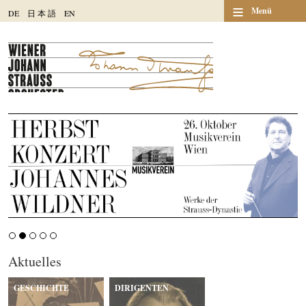
≡
Menü
DE
日
本
語
EN
Aktuelles
GESCHICHTE
DIRIGENTEN