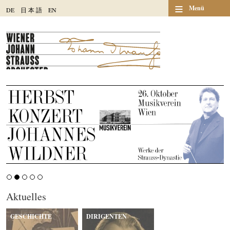
≡
Menü
DE
日
本
語
EN
Aktuelles
GESCHICHTE
DIRIGENTEN