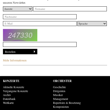
unseren Newsletter.
Mehr Informationen
KONZERTE
ORCHESTER
Aktuelle Konzerte
Geschichte
Vergangene Konzerte
Dirigenten
Archiv
Musiker
Datenbank
Management
Weltkarte
Repertoire & Besetzung
Komponisten