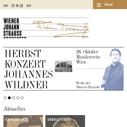
≡
Menü
DE
日
本
語
EN
Aktuelles
GESCHICHTE
DIRIGENTEN