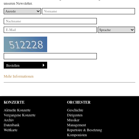
unseren Newsletter.
Mehr Informationen
KONZERTE
ORCHESTER
Aktuelle Konzerte
Geschichte
Vergangene Konzerte
Dirigenten
Archiv
Musiker
Datenbank
Management
Weltkarte
Repertoire & Besetzung
Komponisten