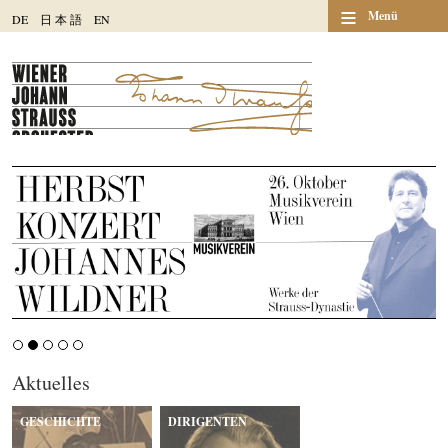
≡
Menü
DE
日
本
語
EN
Aktuelles
GESCHICHTE
DIRIGENTEN