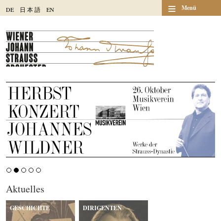
≡
Menü
DE
日
本
語
EN
Aktuelles
GESCHICHTE
DIRIGENTEN