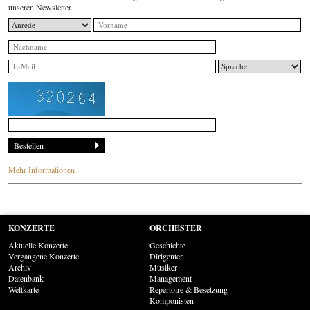
unseren Newsletter.
Mehr Informationen
KONZERTE
ORCHESTER
Aktuelle Konzerte
Geschichte
Vergangene Konzerte
Dirigenten
Archiv
Musiker
Datenbank
Management
Weltkarte
Repertoire & Besetzung
Komponisten