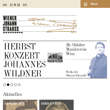
≡
Menü
DE
日
本
語
EN
Aktuelles
GESCHICHTE
DIRIGENTEN