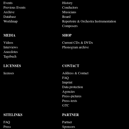
Events
History
Previous Events
Conductors
Archive
Musicians
Database
Board
Worldmap
Repertoire & Orchestra Instrumentation
Composers
MEDIA
SHOP
Videos
Current CDs & DVDs
Interviews
Phonogram archive
Anecdotes
Tagebuch
LICENSES
CONTACT
licenses
Address & Contact
FAQ
Imprint
Data protection
Agencies
Press-pictures
Press-texts
GTC
SITELINKS
PARTNER
FAQ
Partner
Press
Sponsors