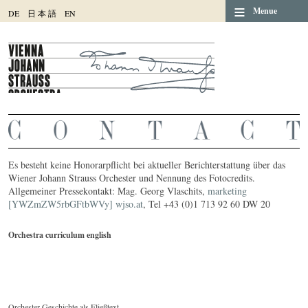
≡
Menue
DE
日
本
語
EN
Es besteht keine Honorarpflicht bei aktueller Berichterstattung über das
Wiener Johann Strauss Orchester und Nennung des Fotocredits.
Allgemeiner Pressekontakt: Mag. Georg Vlaschits,
marketing
[YWZmZW5rbGFtbWVy] wjso.at
, Tel +43 (0)1 713 92 60 DW 20
Orchestra curriculum english
Orchester-Geschichte als Fließtext.