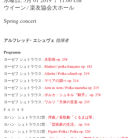
ウイーン ⁄ 楽友協会大ホール
Spring concert
アルフレッド･ エシュヴェ
指揮者
Programm
ヨーゼフ シュトラウス :
水彩画 op. 258
ヨーゼフ シュトラウス :
Mailust / polka française op. 182
ヨーゼフ シュトラウス :
Allerlei / Polka schnell op. 219
ヨーゼフ シュトラウス :
マリアの調べ op. 214
ヨーゼフ シュトラウス :
Arm in Arm / Polka mazurka op. 215
ヨーゼフ シュトラウス :
ポルカ・シュネル『騎手』 op. 278
ヨーゼフ シュトラウス :
ワルツ『天体の音楽 op. 235
PAUSE
ヨハン･ シュトラウス2世 :
序曲／喜歌劇「くるまば草」
ヨハン･ シュトラウス2世 :
「芸術家の生活」 op. 316
ヨハン･ シュトラウス2世 :
Figaro-Polka / Polka op. 320