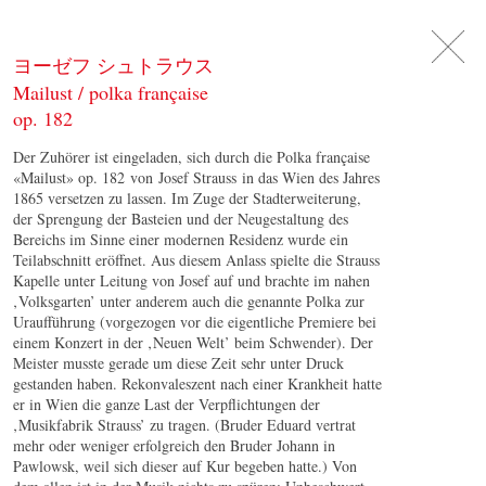
DE
日
本
語
EN
ヨーゼフ シュトラウス
Mailust / polka française
op. 182
Der Zuhörer ist eingeladen, sich durch die Polka française
«Mailust» op. 182 von Josef Strauss in das Wien des Jahres
1865 versetzen zu lassen. Im Zuge der Stadterweiterung,
der Sprengung der Basteien und der Neugestaltung des
Bereichs im Sinne einer modernen Residenz wurde ein
Teilabschnitt eröffnet. Aus diesem Anlass spielte die Strauss
Kapelle unter Leitung von Josef auf und brachte im nahen
‚Volksgarten’ unter anderem auch die genannte Polka zur
Uraufführung (vorgezogen vor die eigentliche Premiere bei
einem Konzert in der ‚Neuen Welt’ beim Schwender). Der
Meister musste gerade um diese Zeit sehr unter Druck
gestanden haben. Rekonvaleszent nach einer Krankheit hatte
er in Wien die ganze Last der Verpflichtungen der
‚Musikfabrik Strauss’ zu tragen. (Bruder Eduard vertrat
mehr oder weniger erfolgreich den Bruder Johann in
Pawlowsk, weil sich dieser auf Kur begeben hatte.) Von