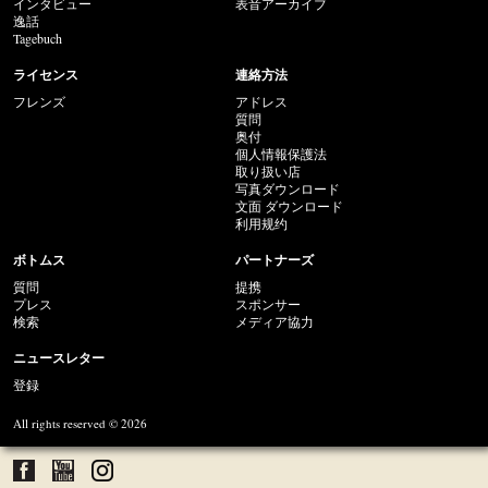
インタビュー
表音アーカイブ
逸話
Tagebuch
ライセンス
連絡方法
フレンズ
アドレス
質問
奥付
個人情報保護法
取り扱い店
写真ダウンロード
文面 ダウンロード
利用规约
ボトムス
パートナーズ
質問
提携
プレス
スポンサー
検索
メディア協力
ニュースレター
登録
All rights reserved © 2026