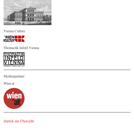
Vienna Culture
Thomastik Infeld Vienna
Medienpartner:
Wien.at
Zurück zur Übersicht