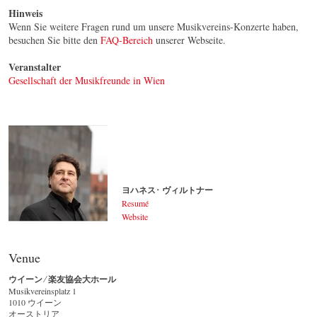
Hinweis
Wenn Sie weitere Fragen rund um unsere Musikvereins-Konzerte haben,
besuchen Sie bitte den
FAQ-Bereich
unserer Webseite.
Veranstalter
Gesellschaft der Musikfreunde in Wien
ヨハネス･ ヴィルトナー
Resumé
Website
ヨハネス･ ヴィルトナー
© by Lukas Beck
Venue
ウイーン ⁄ 楽友協会大ホール
Musikvereinsplatz 1
1010 ウイーン
オーストリア