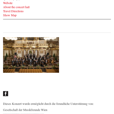
Website
About the concert hall
Travel Directions
Show Map
01.05.2014 - Frühlingskonzert im
Goldenen Saal
© by Lukas Beck /
wjso.or.at
Dieses Konzert wurde ermöglicht durch die freundliche Unterstützung von:
Gesellschaft der Musikfreunde Wien