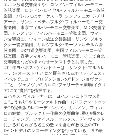
エルン放送交響楽団や、ロンドン･フィルハーモニー
管弦楽団、ロンドン･ロイヤル･フィルハーモニー管弦
楽団、パレルモのオーケストラ･シンフォニカ･シチリ
アーナ、サンクトペテルブルグ･フィルハーモニー交
響楽団、東京フィルハーモニー交響楽団、MDR交響楽
団、ドレスデン･フィルハーモニー管弦楽団、ウィー
ン交響楽団、ウィーン放送交響楽団、リンツ･ブルッ
クナー管弦楽団、ザルツブルグ･モーツァルテルム管
弦楽団、DR放送交響楽団、中国フィルハーモニー管
弦楽団、香港フィルハーモニー管弦楽団、そして台北
交響楽団などの様々なオーケストラと共演した。
2011年ヨハネス･ヴィルトナーは、サンクト･マルガレ
ーテン(オーストリア)にて開催されるオペラ･フェステ
ィバルでニュー･プロダクションの“ドン･ジョヴァン
ニ”と、ジェノヴァのカルロ･フェリーチェ劇場(イタリ
ア)にて“魔笛”を指揮する。
ヨハネス･ヴィルトナーは、ヨハン･シュトラウス作
曲“こうもり”やモーツァルト作曲“コジ･ファン･トゥッ
テ”の完全版のレコーディングや、カルメン、フィガ
ロの結婚、ブルックナー作曲の交響曲第3番と9番のレ
コーディング、ツァイスル、マルクス、デイヴィッド
による知られざる名曲の数々を含む60枚以上のCD･
DVD･ビデオのレコーディングを行っている。彼の最