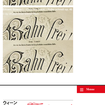
Eduard Strauss I. : Clear the Track! / Polka schnell op. 45
© by «Kulturverein Wiener Blut»
≡
Menue