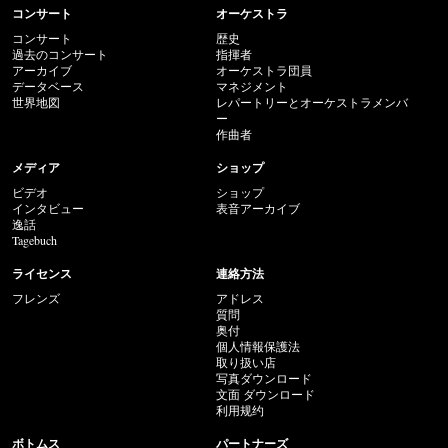
コンサート
オーケストラ
コンサート
歴史
過去のコンサート
指揮者
アーカイブ
オーケストラ団員
データベース
マネジメント
世界地図
レパートリーとオーケストラメンバ
ー
作曲者
メディア
ショップ
ビデオ
ショップ
インタビュー
表音アーカイブ
逸話
Tagebuch
ライセンス
連絡方法
フレンズ
アドレス
質問
奥付
個人情報保護法
取り扱い店
写真ダウンロード
文面 ダウンロード
利用规约
ボトムス
パートナーズ