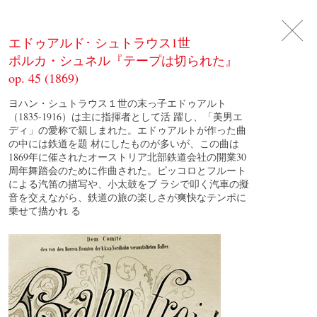
DE
日
本
語
EN
エドゥアルド･ シュトラウス1世
ポルカ・シュネル『テープは切られた』
op. 45 (1869)
ヨハン・シュトラウス１世の末っ子エドゥアルト
（1835-1916）は主に指揮者として活 躍し、「美男エ
ディ」の愛称で親しまれた。エドゥアルトが作った曲
の中には鉄道を題 材にしたものが多いが、この曲は
1869年に催されたオーストリア北部鉄道会社の開業30
周年舞踏会のために作曲された。ピッコロとフルート
による汽笛の描写や、小太鼓をブ ラシで叩く汽車の擬
音を交えながら、鉄道の旅の楽しさが爽快なテンポに
乗せて描かれ る