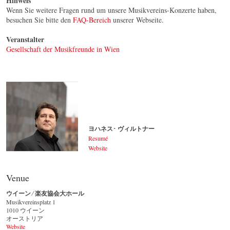
Hinweis
Wenn Sie weitere Fragen rund um unsere Musikvereins-Konzerte haben,
besuchen Sie bitte den
FAQ-Bereich
unserer Webseite.
Veranstalter
Gesellschaft der Musikfreunde in Wien
ヨハネス･ ヴィルトナー
Resumé
Website
ヨハネス･ ヴィルトナー
© by Lukas Beck
Venue
ウイーン ⁄ 楽友協会大ホール
Musikvereinsplatz 1
1010 ウイーン
オーストリア
Website