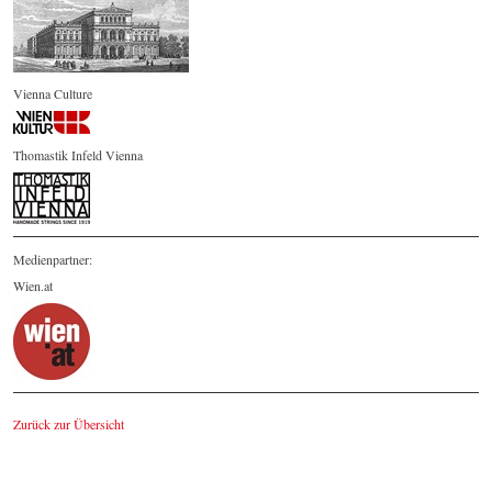
Vienna Culture
Thomastik Infeld Vienna
Medienpartner:
Wien.at
Zurück zur Übersicht