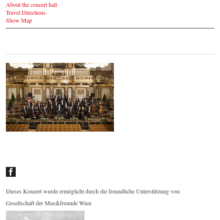
About the concert hall
Travel Directions
Show Map
01.05.2014 - Frühlingskonzert im
Goldenen Saal
© by Lukas Beck /
wjso.or.at
Dieses Konzert wurde ermöglicht durch die freundliche Unterstützung von:
Gesellschaft der Musikfreunde Wien