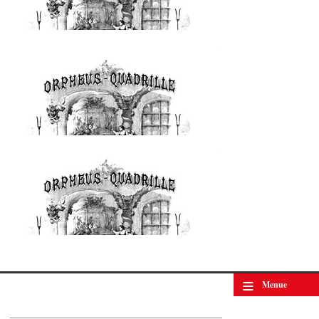
Johann Strauss II. Orpheus Quadrille op. 236
© by WJSO-Archive
≡
Menue