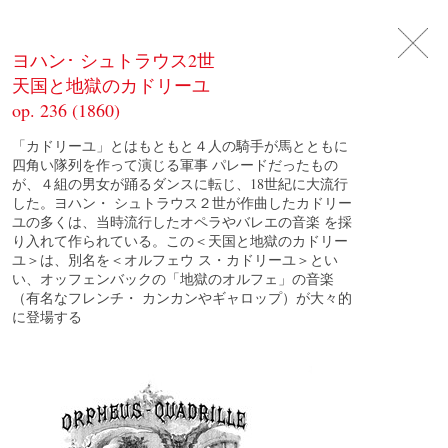
DE
日
本
語
EN
ヨハン･ シュトラウス2世
天国と地獄のカドリーユ
op. 236 (1860)
「カドリーユ」とはもともと４人の騎手が馬とともに
四角い隊列を作って演じる軍事 パレードだったもの
が、４組の男女が踊るダンスに転じ、18世紀に大流行
した。ヨハン・ シュトラウス２世が作曲したカドリー
ユの多くは、当時流行したオペラやバレエの音楽 を採
り入れて作られている。この＜天国と地獄のカドリー
ユ＞は、別名を＜オルフェウ ス・カドリーユ＞とい
い、オッフェンバックの「地獄のオルフェ」の音楽
（有名なフレンチ・ カンカンやギャロップ）が大々的
に登場する