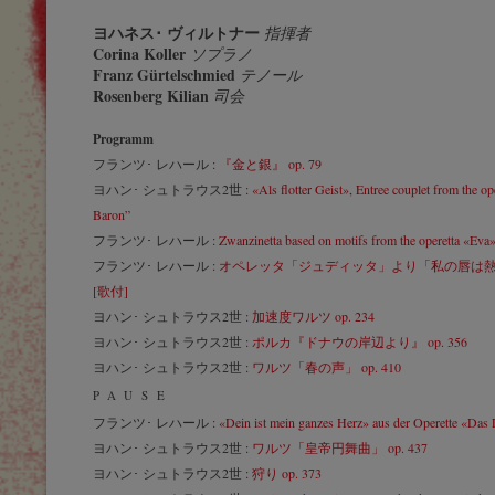
ヨハネス･ ヴィルトナー
指揮者
Corina Koller
ソプラノ
Franz Gürtelschmied
テノール
Rosenberg Kilian
司会
Programm
フランツ･ レハール :
『金と銀』 op. 79
ヨハン･ シュトラウス2世 :
«Als flotter Geist», Entree couplet from the o
Baron”
フランツ･ レハール :
Zwanzinetta based on motifs from the operetta «Eva
フランツ･ レハール :
オペレッタ「ジュディッタ」より「私の唇は
[歌付]
ヨハン･ シュトラウス2世 :
加速度ワルツ op. 234
ヨハン･ シュトラウス2世 :
ポルカ『ドナウの岸辺より』 op. 356
ヨハン･ シュトラウス2世 :
ワルツ「春の声」 op. 410
PAUSE
フランツ･ レハール :
«Dein ist mein ganzes Herz» aus der Operette «Das
ヨハン･ シュトラウス2世 :
ワルツ「皇帝円舞曲」 op. 437
ヨハン･ シュトラウス2世 :
狩り op. 373