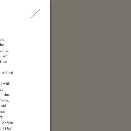
問
レス
索
and
the
 which
k, we
at we
g wished
nd with
es
th that
enue
icius
,
 old
zern / Kultur- und
and
ongresszentrum (KKL)
rk
ropapl. 1
,
Knight
03 Luzern
r’s Day
itzerland