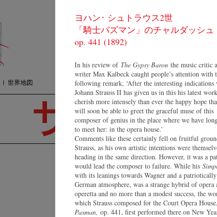
ヨハン･ シュトラウス2世
コンサート
質
「騎士パズマン」のチャルダッシュ
オーケストラ
プ
メディア
op. 441 (1892)
検
ショップ
連絡方法
In his review of
The Gypsy Baron
the music critic 
writer Max Kalbeck caught people’s attention with 
世界地図
following remark, ‘After the interesting indications
Johann Strauss II has given us in this his latest wor
cherish more intensely than ever the happy hope th
will soon be able to greet the graceful muse of this
composer of genius in the place where we have lon
to meet her: in the opera house.’
Comments like these certainly fell on fruitful grou
Strauss, as his own artistic intentions were themselv
heading in the same direction. However, it was a pa
V
would lead the composer to failure. While his
Simpl
with its leanings towards Wagner and a patriotically
Lu
German atmosphere, was a strange hybrid of opera 
K
operetta and no more than a modest success, the wo
Eu
which Strauss composed for the Court Opera House
60
ヨハネス･ ヴィルトナー
Pasman,
op. 441, first performed there on New Yea
Sw
Resumé