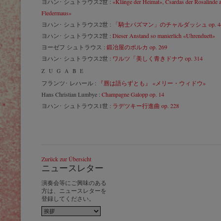
ヨハン･ シュトラウス2世 :
«Klänge der Heimat», Csardas der Rosalinde 
Fledermaus»
ヨハン･ シュトラウス2世 :
「騎士パズマン」のチャルダッシュ op. 4
ヨハン･ シュトラウス2世 :
Dieser Anstand so manierlich «Uhrenduett»
ヨーゼフ シュトラウス :
鍛冶屋のポルカ op. 269
ヨハン･ シュトラウス2世 :
ワルツ「美しく青きドナウ op. 314
ZUGABE
フランツ･ レハール :
『唇は語らずとも』 «メリー・ウィドウ»
Hans Christian Lumbye :
Champagne Galopp op. 14
ヨハン･ シュトラウス1世 :
ラデツキー行進曲 op. 228
Zurück zur Übersicht
ニュースレター
演奏会等にご興味のある
方は、ニュースレターを
登録してください。