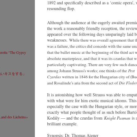
1892 and specifically described as a ‘comic opera’, 
We
Website
Ab
resounding flop.
Tr
ヨハネス･ ヴィルトナー
S
© by Lukas Beck
Although the audience at the eagerly awaited premi
the work a reasonably friendly reception, the revie
appeared over the following days unsparingly laid ba
weaknesses.
While there was overall agreement that t
Corina Koller
was a failure, the critics did concede with the same u
Resumé
that the ballet music at the beginning of the third act 
peretta “The Gypsy
Website
absolute masterpiece, and that it was its czardas that 
Corina Koller
particularly captivating. There are very few such danc
© by Shirley Suarez
»
among Johann Strauss’s works; one thinks of the
Pest
熱いキスをする」
Czardas
written in 1846 for the Hungarian city of (Bu
and Rosalinde’s aria from the second act of
Die Flede
Franz Gürtelschmied
It is astonishing how well Strauss was able to empa
Resumé
with what were for him exotic musical idioms. This 
Website
especially the case with the Hungarian style, or mor
Franz Gürtelschmied
exactly what people thought of as such before Bart
© by
 Land des Lächelns»
Kodály — and the czardas from
Knight Pasman
is 
www.guertelschmied.com
brilliant example.
Synopsis: Dr. Thomas Aigner