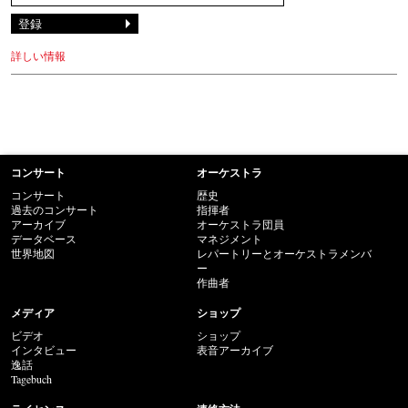
詳しい情報
コンサート
オーケストラ
コンサート
歴史
過去のコンサート
指揮者
アーカイブ
オーケストラ団員
データベース
マネジメント
世界地図
レパートリーとオーケストラメンバ
ー
作曲者
メディア
ショップ
ビデオ
ショップ
インタビュー
表音アーカイブ
逸話
Tagebuch