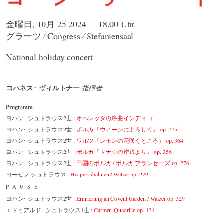
金曜日, 10月 25 2024
18.00 Uhr
グラーツ ⁄ Congress ⁄ Stefaniensaal
National holiday concert
ヨハネス･ ヴィルトナー
指揮者
Programm
ヨハン･ シュトラウス2世 :
オペレッタの序曲インディゴ
ヨハン･ シュトラウス2世 :
ポルカ『ウィーンによろしく』 op. 225
ヨハン･ シュトラウス2世 :
ワルツ「レモンの花咲くところ」 op. 364
ヨハン･ シュトラウス2世 :
ポルカ『ドナウの岸辺より』 op. 356
ヨハン･ シュトラウス2世 :
田園のポルカ / ポルカ·フランセーズ op. 276
ヨーゼフ シュトラウス :
Hesperusbahnen / Walzer op. 279
PAUSE
ヨハン･ シュトラウス2世 :
Erinnerung an Covent Garden / Walzer op. 329
エドゥアルド･ シュトラウス1世 :
Carmen-Quadrille op. 134