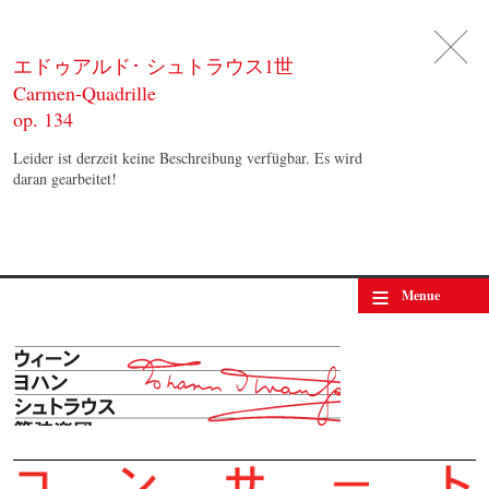
DE
日
本
語
EN
エドゥアルド･ シュトラウス1世
Carmen-Quadrille
op. 134
Leider ist derzeit keine Beschreibung verfügbar. Es wird
daran gearbeitet!
≡
Menue