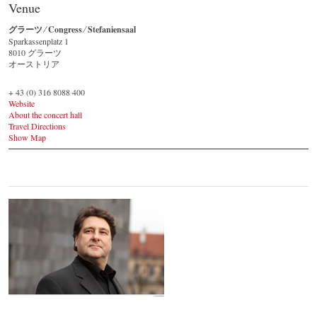
Venue
グラーツ ⁄ Congress ⁄ Stefaniensaal
Sparkassenplatz 1 ‎
8010 グラーツ
オーストリア
+ 43 (0) 316 8088 400
Website
About the concert hall
Travel Directions
Show Map
Johannes Wildner
© by Lukas Beck