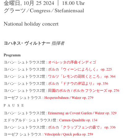
金曜日, 10月 25 2024
18.00 Uhr
グラーツ ⁄ Congress ⁄ Stefaniensaal
National holiday concert
ヨハネス･ ヴィルトナー
指揮者
Programm
ヨハン･ シュトラウス2世 :
オペレッタの序曲インディゴ
ヨハン･ シュトラウス2世 :
ポルカ『ウィーンによろしく』 op. 225
ヨハン･ シュトラウス2世 :
ワルツ「レモンの花咲くところ」 op. 364
ヨハン･ シュトラウス2世 :
ポルカ『ドナウの岸辺より』 op. 356
ヨハン･ シュトラウス2世 :
田園のポルカ / ポルカ·フランセーズ op. 276
ヨーゼフ シュトラウス :
Hesperusbahnen / Walzer op. 279
PAUSE
ヨハン･ シュトラウス2世 :
Erinnerung an Covent Garden / Walzer op. 329
エドゥアルド･ シュトラウス1世 :
Carmen-Quadrille op. 134
ヨハン･ シュトラウス2世 :
ポルカ「クラップフェンの森で」 op. 336
ヨーゼフ シュトラウス :
Vélocipède / Quick polka op. 259