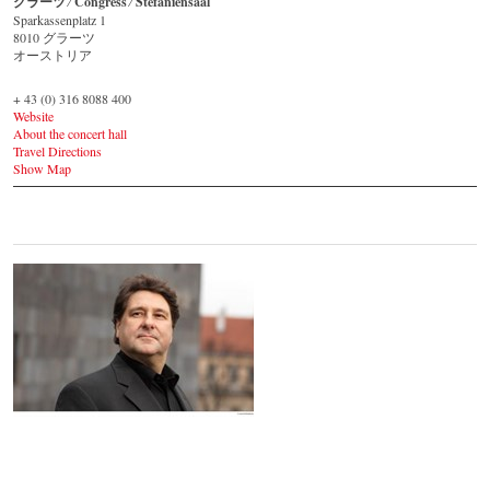
グラーツ ⁄ Congress ⁄ Stefaniensaal
Sparkassenplatz 1 ‎
8010 グラーツ
オーストリア
+ 43 (0) 316 8088 400
Website
About the concert hall
Travel Directions
Show Map
Johannes Wildner
© by Lukas Beck