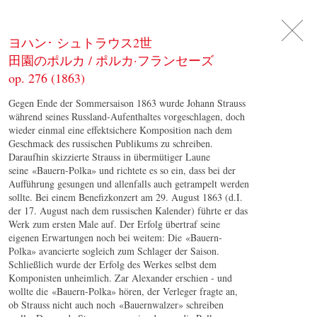
DE
日
本
語
EN
ヨハン･ シュトラウス2世
田園のポルカ / ポルカ·フランセーズ
op. 276 (1863)
Gegen Ende der Sommersaison 1863 wurde Johann Strauss
während seines Russland-Aufenthaltes vorgeschlagen, doch
wieder einmal eine effektsichere Komposition nach dem
Geschmack des russischen Publikums zu schreiben.
Daraufhin skizzierte Strauss in übermütiger Laune
seine «Bauern-Polka» und richtete es so ein, dass bei der
Aufführung gesungen und allenfalls auch getrampelt werden
sollte. Bei einem Benefizkonzert am 29. August 1863 (d.I.
der 17. August nach dem russischen Kalender) führte er das
Werk zum ersten Male auf. Der Erfolg übertraf seine
eigenen Erwartungen noch bei weitem: Die «Bauern-
Polka» avancierte sogleich zum Schlager der Saison.
Schließlich wurde der Erfolg des Werkes selbst dem
Komponisten unheimlich. Zar Alexander erschien - und
wollte die «Bauern-Polka» hören, der Verleger fragte an,
ob Strauss nicht auch noch «Bauernwalzer» schreiben