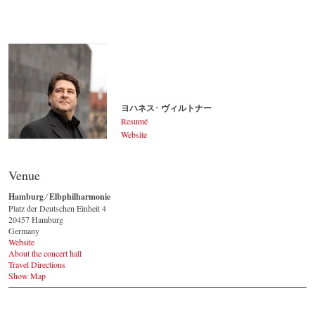
ヨハネス･ ヴィルトナー
Resumé
Website
ヨハネス･ ヴィルトナー
© by Lukas Beck
Venue
Hamburg ⁄ Elbphilharmonie
Platz der Deutschen Einheit 4
20457 Hamburg
Germany
Website
About the concert hall
Travel Directions
Show Map