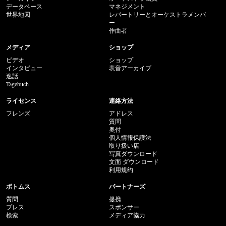
データベース
マネジメント
世界地図
レパートリーとオーケストラメンバ
ー
作曲者
メディア
ショップ
ビデオ
ショップ
インタビュー
表音アーカイブ
逸話
Tagebuch
ライセンス
連絡方法
フレンズ
アドレス
質問
奥付
個人情報保護法
取り扱い店
写真ダウンロード
文面 ダウンロード
利用规约
ボトムス
パートナーズ
質問
提携
プレス
スポンサー
検索
メディア協力