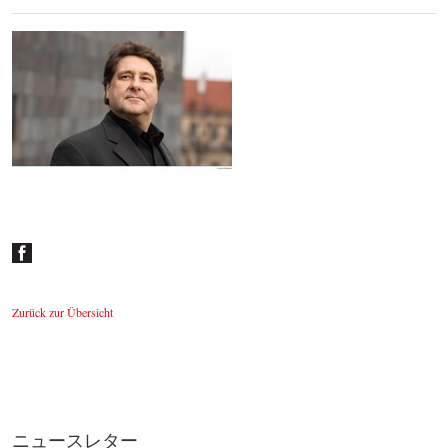
Johannes Wildner
© by Lukas Beck
Zurück zur Übersicht
ニュースレター