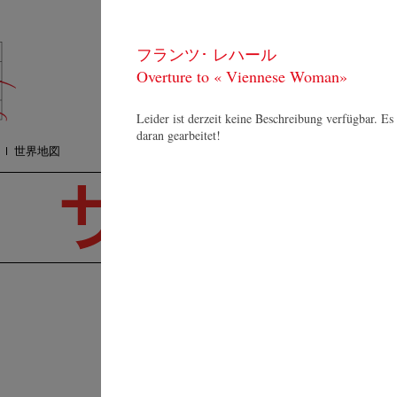
コンサート
質
フランツ･ レハール
オーケストラ
プ
メディア
Overture to « Viennese Woman»
検
ショップ
連絡方法
Leider ist derzeit keine Beschreibung verfügbar. Es
daran gearbeitet!
世界地図
V
Lu
K
Eu
アルフレッド･ エシュヴ
60
ェ
Sw
Resumé