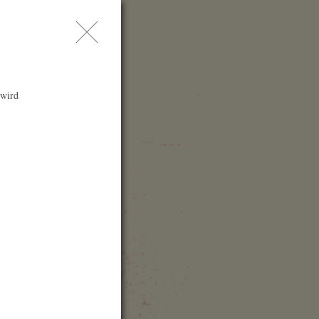
問
レス
索
 wird
enue
zern / Kultur- und
ongresszentrum (KKL)
ropapl. 1
03 Luzern
itzerland