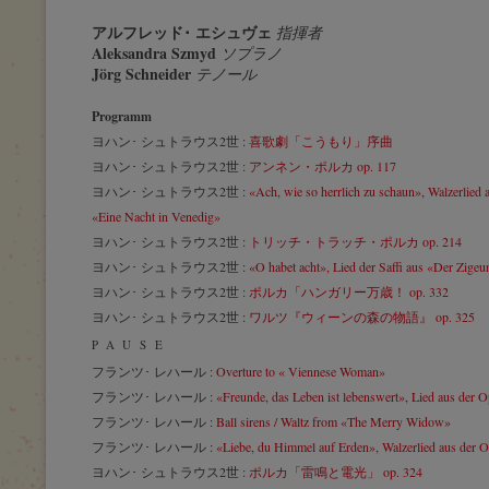
アルフレッド･ エシュヴェ
指揮者
Aleksandra Szmyd
ソプラノ
Jörg Schneider
テノール
Programm
ヨハン･ シュトラウス2世 :
喜歌劇「こうもり」序曲
ヨハン･ シュトラウス2世 :
アンネン・ポルカ op. 117
ヨハン･ シュトラウス2世 :
«Ach, wie so herrlich zu schaun», Walzerlied 
«Eine Nacht in Venedig»
ヨハン･ シュトラウス2世 :
トリッチ・トラッチ・ポルカ op. 214
ヨハン･ シュトラウス2世 :
«O habet acht», Lied der Saffi aus «Der Zige
ヨハン･ シュトラウス2世 :
ポルカ「ハンガリー万歳！ op. 332
ヨハン･ シュトラウス2世 :
ワルツ『ウィーンの森の物語』 op. 325
PAUSE
フランツ･ レハール :
Overture to « Viennese Woman»
フランツ･ レハール :
«Freunde, das Leben ist lebenswert», Lied aus der O
フランツ･ レハール :
Ball sirens / Waltz from «The Merry Widow»
フランツ･ レハール :
«Liebe, du Himmel auf Erden», Walzerlied aus der O
ヨハン･ シュトラウス2世 :
ポルカ「雷鳴と電光」 op. 324