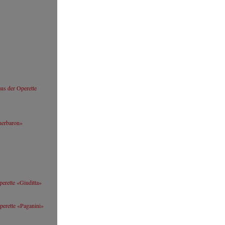
We
Website
Ab
Tr
アルフレッド･ エシュヴェ
S
© by WJSO.at / Kurt Pinter
Aleksandra Szmyd
Resumé
Website
aus der Operette
Aleksandra Szmyd
© by
https://aleksandraszmyd.com/photos/
unerbaron»
Jörg Schneider
Resumé
Website
Jörg Schneider
perette «Giuditta»
© Wiener Staatsoper
perette «Paganini»