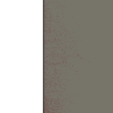
bsite
out the concert hall
avel Directions
how Map