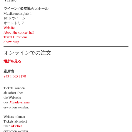
ウイーン ⁄ 楽友協会大ホール
Musikvereinsplatz 1
1010 ウイーン
オーストリア
Website
About the concert hall
Travel Directions
Show Map
オンラインでの注文
場所を見る
座席表
+43 1 505 8190
Tickets können 
ab sofort über 
die Webseite 
des 
Musikvereins
erworben werden. 
Weiters können 
Tickets ab sofort 
über 
öTicket
erworben werden.