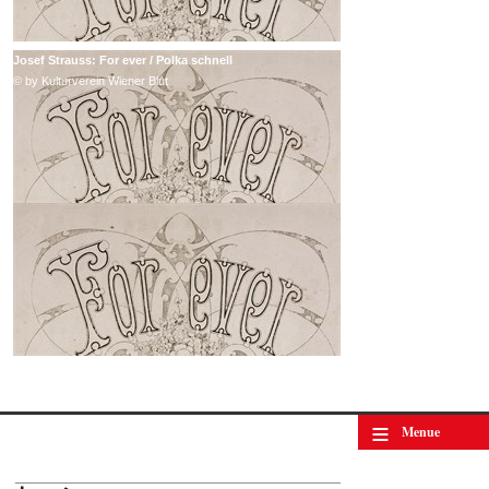
Josef Strauss: For ever / Polka schnell
© by Kulturverein Wiener Blut
≡
Menue