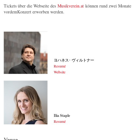
Tickets über die Webseite des
Musikverein.at
können rund zwei Monate
vordemKonzert erworben werden.
ヨハネス･ ヴィルトナー
Resumé
Website
ヨハネス･ ヴィルトナー
© by Lukas Beck
Ilia Staple
Resumé
Ilia Staple
© by Sakher Almonem
Venue