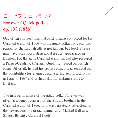
DE
日
本
語
EN
ヨーゼフ シュトラウス
For ever / Quick polka
op. 193 (1866)
One of ten compositions that Josef Strauss composed for the
Carnival season of 1866 was the quick polka For ever. The
reason for the English title is not known, but Josef Strauss
may have been speculating about a guest appearance in
London. For the same Carnival season he had also prepared
a Pariser-Quadrille (Parisian Quadrille), based on French
songs. After all, he and his brother Johann had sounded out
the possibilities for giving concerts at the World Exhibition
in Paris in 1867 and perhaps also for making a visit to
England.
The first performance of the quick polka For ever was
given at a benefit concert for the Strauss brothers in the
Carnival season of 1866. This was repeatedly advertised in
the newspapers in a grand manner as a ‘Masked Ball as a
Strauss Benefit / Carnival Fools’