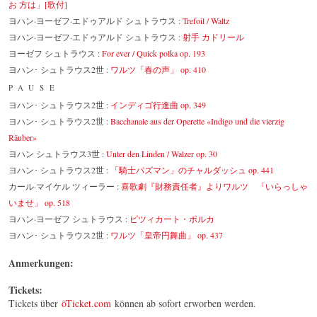
お 方は」[歌付]
ヨハン·ヨーゼフ·エドゥアルド シュトラウス :
Trefoil / Waltz
ヨハン·ヨーゼフ·エドゥアルド シュトラウス :
射手 カドリール
ヨーゼフ シュトラウス :
For ever / Quick polka op. 193
ヨハン･ シュトラウス2世 :
ワルツ「春の声」 op. 410
PAUSE
ヨハン･ シュトラウス2世 :
インディゴ行進曲 op. 349
ヨハン･ シュトラウス2世 :
Bacchanale aus der Operette «Indigo und die vierzig
Räuber»
ヨハン シュトラウス3世 :
Unter den Linden / Walzer op. 30
ヨハン･ シュトラウス2世 :
「騎士パズマン」のチャルダッシュ op. 441
カール·マイケル ツィーラー :
喜歌劇『財務責任者』よりワルツ 「いらっしゃ
いませ」 op. 518
ヨハン·ヨーゼフ シュトラウス :
ピツィカート・ポルカ
ヨハン･ シュトラウス2世 :
ワルツ「皇帝円舞曲」 op. 437
Anmerkungen:
Tickets:
Tickets über
öTicket.com
können ab sofort erworben werden.