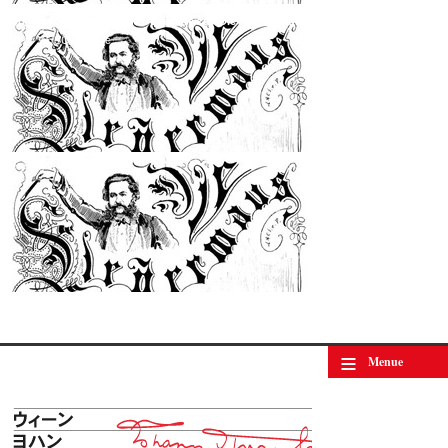
Johann Strauss (Sohn): Ouverture zu «Die Fledermaus»
© by WJSO-Archive
≡
Menue