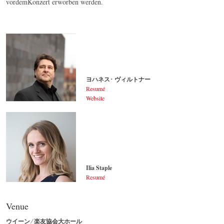
vordemKonzert erworben werden.
ヨハネス･ ヴィルトナー
Resumé
Website
ヨハネス･ ヴィルトナー
© by Lukas Beck
Ilia Staple
Resumé
Ilia Staple
© by Sakher Almonem
Venue
ウイーン ⁄ 楽友協会大ホール