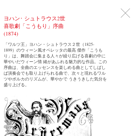
DE
日
本
語
EN
ヨハン･ シュトラウス2世
喜歌劇「こうもり」序曲
(1874)
「ワルツ王」ヨハン・シュトラウス２世（1825-
1899）のウィーン風オペレッタの最高 傑作「こうも
り」は、舞踏会に集まる人々が繰り広げる喜劇の中に
華やいだウィーン情 緒があふれる魅力的な作品。この
序曲は、全曲のエッセンスを楽しめる曲としてしばし
ば演奏会でも取り上げられる曲で、次々と現れるワル
ツやポルカのリズムが、華やかで うきうきした気分を
盛り上げる。