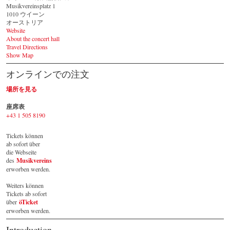
Musikvereinsplatz 1
1010 ウイーン
オーストリア
Website
About the concert hall
Travel Directions
Show Map
オンラインでの注文
場所を見る
座席表
+43 1 505 8190
Tickets können 
ab sofort über 
die Webseite 
des 
Musikvereins
erworben werden. 
Weiters können 
Tickets ab sofort 
über 
öTicket
erworben werden.
Introduction