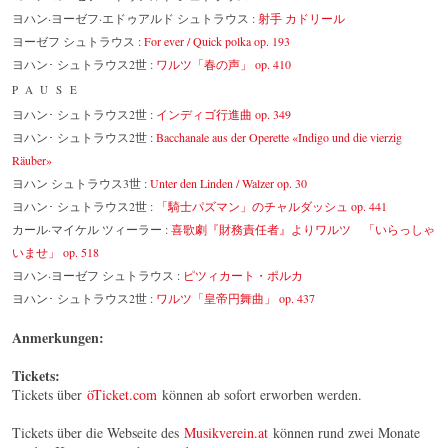
ヨハン·ヨーゼフ·エドゥアルド シュトラウス :
射手 カドリール
ヨーゼフ シュトラウス :
For ever / Quick polka op. 193
ヨハン･ シュトラウス2世 :
ワルツ「春の声」 op. 410
PAUSE
ヨハン･ シュトラウス2世 :
インディゴ行進曲 op. 349
ヨハン･ シュトラウス2世 :
Bacchanale aus der Operette «Indigo und die vierzig
Räuber»
ヨハン シュトラウス3世 :
Unter den Linden / Walzer op. 30
ヨハン･ シュトラウス2世 :
「騎士パズマン」のチャルダッシュ op. 441
カール·マイケル ツィーラー :
喜歌劇『財務責任者』よりワルツ 「いらっしゃ
いませ」 op. 518
ヨハン·ヨーゼフ シュトラウス :
ピツィカート・ポルカ
ヨハン･ シュトラウス2世 :
ワルツ「皇帝円舞曲」 op. 437
Anmerkungen:
Tickets:
Tickets über
öTicket.com
können ab sofort erworben werden.
Tickets über die Webseite des
Musikverein.at
können rund zwei Monate