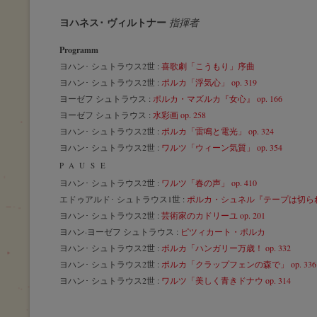
ヨハネス･ ヴィルトナー
指揮者
Programm
ヨハン･ シュトラウス2世 :
喜歌劇「こうもり」序曲
ヨハン･ シュトラウス2世 :
ポルカ「浮気心」 op. 319
ヨーゼフ シュトラウス :
ポルカ・マズルカ『女心』 op. 166
ヨーゼフ シュトラウス :
水彩画 op. 258
ヨハン･ シュトラウス2世 :
ポルカ「雷鳴と電光」 op. 324
ヨハン･ シュトラウス2世 :
ワルツ「ウィーン気質」 op. 354
PAUSE
ヨハン･ シュトラウス2世 :
ワルツ「春の声」 op. 410
エドゥアルド･ シュトラウス1世 :
ポルカ・シュネル『テープは切られた』
ヨハン･ シュトラウス2世 :
芸術家のカドリーユ op. 201
ヨハン·ヨーゼフ シュトラウス :
ピツィカート・ポルカ
ヨハン･ シュトラウス2世 :
ポルカ「ハンガリー万歳！ op. 332
ヨハン･ シュトラウス2世 :
ポルカ「クラップフェンの森で」 op. 336
ヨハン･ シュトラウス2世 :
ワルツ「美しく青きドナウ op. 314