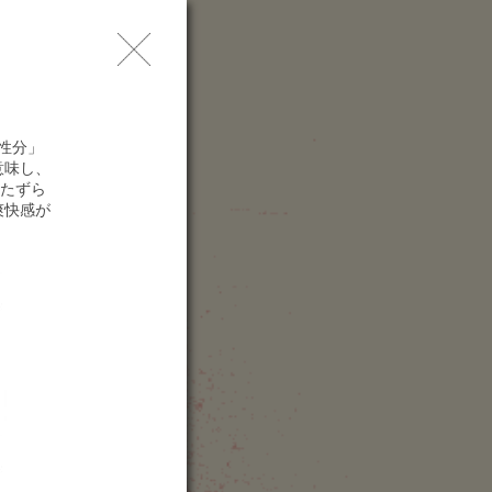
問
レス
索
な性分」
意味し、
たずら
爽快感が
enue
njing Grand Theatre
江苏大剧院)
P87+2WW, Mengdu Ave
anye District
0019 Nanjing