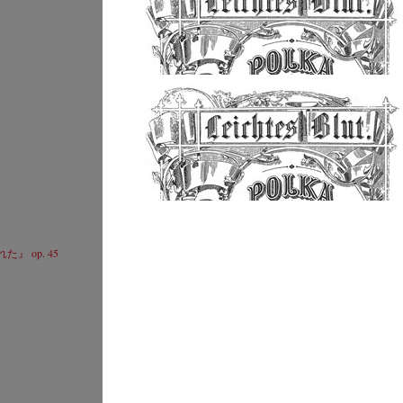
Ji
Website
C
ヨハネス･ ヴィルトナー
© by Lukas Beck
 op. 45