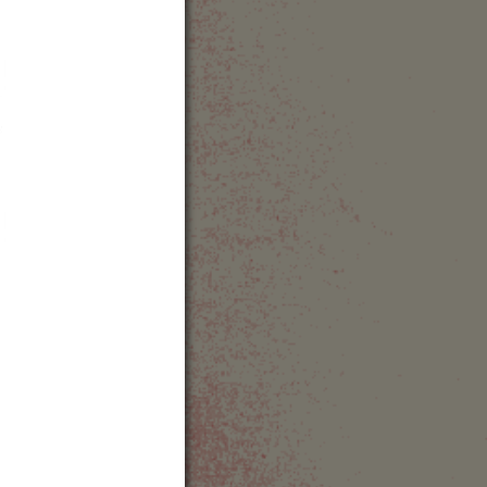
angsu
hina
Show Map