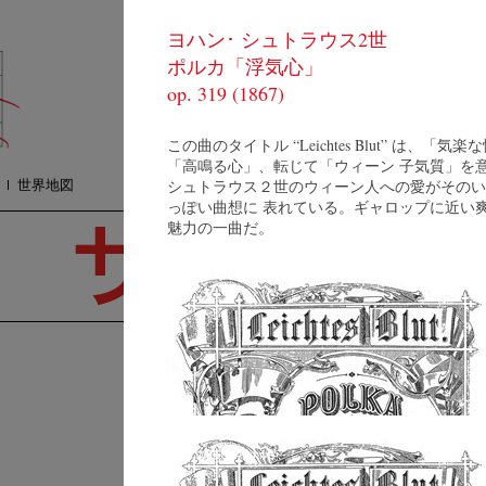
ヨハン･ シュトラウス2世
コンサート
質
ポルカ「浮気心」
オーケストラ
プ
メディア
op. 319 (1867)
検
ショップ
連絡方法
この曲のタイトル “Leichtes Blut” は、「気楽
「高鳴る心」、転じて「ウィーン 子気質」を
世界地図
シュトラウス２世のウィーン人への愛がそのい
っぽい曲想に 表れている。ギャロップに近い
魅力の一曲だ。
V
Na
(
Johann Strauss II: ポルカ「浮気心」op. 319
2
© by WJSO-Archive
Ji
ヨハネス･ ヴィルトナー
21
Resumé