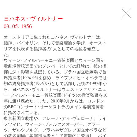
DE
日
本
語
EN
ヨハネス･ ヴィルトナー
03. 05. 1956
オーストリアに生まれたヨハネス･ヴィルトナーは、
指揮、バイオリン、そして音楽理論を学び、オースト
リアを代表する指揮者の1人としての地位を確立し
た。
ウィーン･フィルハーモニー管弦楽団とウィーン国立
歌劇場管弦楽団でのメンバーとしての経験は、彼の指
揮に深く影響を及ぼしている。プラハ国立歌劇場で首
席指揮者(1994-95)を務め、ライプツィヒ・オペラでは
初の終身指揮者(1996-98)として活躍した後の1997年か
ら、ヨハネス･ヴィルトナーはウェストファリア･ニュ
ー･フィルハーモニー管弦楽団(ドイツ)の音楽監督を10
年に渡り務めた。また、2010年9月からは、ロンドン
のBBCコンサート･オーケストラのメイン客演指揮者
に指名されている。
東京新国立劇場や、アレーナ･ディ･ヴェローナ、ライ
プツィヒ、ウィーン･フォルクスオーパー、グラー
ツ、ザルツブルグ、プラハやザグレブ国立オペラなど
の著名劇場に客演指揮者として定期的に登壇し、バイ