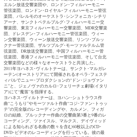
エルン放送交響楽団や、ロンドン･フィルハーモニー
管弦楽団、ロンドン･ロイヤル･フィルハーモニー管弦
楽団、パレルモのオーケストラ･シンフォニカ･シチリ
アーナ、サンクトペテルブルグ･フィルハーモニー交
響楽団、東京フィルハーモニー交響楽団、MDR交響楽
団、ドレスデン･フィルハーモニー管弦楽団、ウィー
ン交響楽団、ウィーン放送交響楽団、リンツ･ブルッ
クナー管弦楽団、ザルツブルグ･モーツァルテルム管
弦楽団、DR放送交響楽団、中国フィルハーモニー管
弦楽団、香港フィルハーモニー管弦楽団、そして台北
交響楽団などの様々なオーケストラと共演した。
2011年ヨハネス･ヴィルトナーは、サンクト･マルガレ
ーテン(オーストリア)にて開催されるオペラ･フェステ
ィバルでニュー･プロダクションの“ドン･ジョヴァン
ニ”と、ジェノヴァのカルロ･フェリーチェ劇場(イタリ
ア)にて“魔笛”を指揮する。
ヨハネス･ヴィルトナーは、ヨハン･シュトラウス作
曲“こうもり”やモーツァルト作曲“コジ･ファン･トゥッ
テ”の完全版のレコーディングや、カルメン、フィガ
ロの結婚、ブルックナー作曲の交響曲第3番と9番のレ
コーディング、ツァイスル、マルクス、デイヴィッド
による知られざる名曲の数々を含む60枚以上のCD･
DVD･ビデオのレコーディングを行っている。彼の最