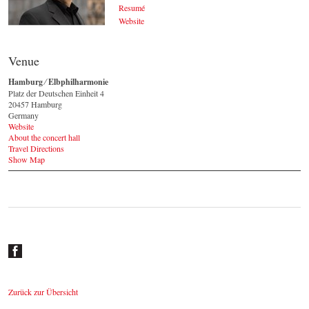
Resumé
Website
ヨハネス･ ヴィルトナー
© by Lukas Beck
Venue
Hamburg ⁄ Elbphilharmonie
Platz der Deutschen Einheit 4
20457 Hamburg
Germany
Website
About the concert hall
Travel Directions
Show Map
Zurück zur Übersicht