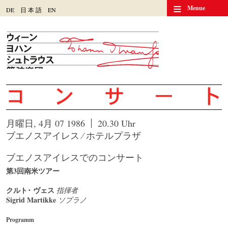
≡
Menue
DE
日
本
語
EN
月曜日, 4月 07 1986
20.30 Uhr
ブエノスアイレス ⁄ ホテルプラザ
ブエノスアイレスでのコンサート
第3回南米ツアー
クルト･ ヴェス
指揮者
Sigrid Martikke
ソプラノ
Programm