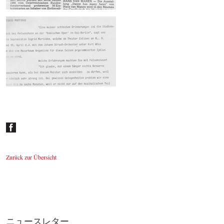
1986 - 3. Tournee durch Südamerika -
Zeitungskritiken
© by WJSO-Archive
1986 - 3. Tournee durch Südamerika -
Zeitungskritiken Übersetzungen
© by
WJSO-Archive
Zurück zur Übersicht
ニュースレター