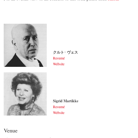
クルト･ ヴェス
Resumé
Website
クルト･ ヴェス
© by WJSO-Archive
Sigrid Martikke
Resumé
Website
Sigrid Martikke
© by WJSO-Archive
Venue