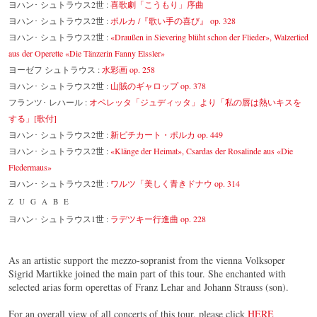
ヨハン･ シュトラウス2世 :
喜歌劇「こうもり」序曲
ヨハン･ シュトラウス2世 :
ポルカ /『歌い手の喜び』 op. 328
ヨハン･ シュトラウス2世 :
«Draußen in Sievering blüht schon der Flieder», Walzerlied
aus der Operette «Die Tänzerin Fanny Elssler»
ヨーゼフ シュトラウス :
水彩画 op. 258
ヨハン･ シュトラウス2世 :
山賊のギャロップ op. 378
フランツ･ レハール :
オペレッタ「ジュディッタ」より「私の唇は熱いキスを
する」[歌付]
ヨハン･ シュトラウス2世 :
新ピチカート・ポルカ op. 449
ヨハン･ シュトラウス2世 :
«Klänge der Heimat», Csardas der Rosalinde aus «Die
Fledermaus»
ヨハン･ シュトラウス2世 :
ワルツ「美しく青きドナウ op. 314
ZUGABE
ヨハン･ シュトラウス1世 :
ラデツキー行進曲 op. 228
As an artistic support the mezzo-sopranist from the vienna Volksoper
Sigrid Martikke joined the main part of this tour. She enchanted with
selected arias form operettas of Franz Lehar and Johann Strauss (son).
For an overall view of all concerts of this tour, please click
HERE