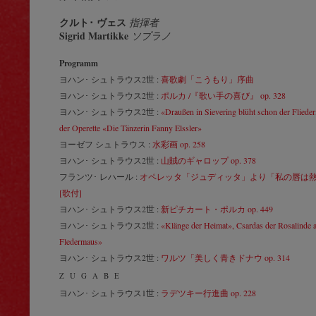
クルト･ ヴェス
指揮者
Sigrid Martikke
ソプラノ
Programm
ヨハン･ シュトラウス2世 :
喜歌劇「こうもり」序曲
ヨハン･ シュトラウス2世 :
ポルカ /『歌い手の喜び』 op. 328
ヨハン･ シュトラウス2世 :
«Draußen in Sievering blüht schon der Flieder
der Operette «Die Tänzerin Fanny Elssler»
ヨーゼフ シュトラウス :
水彩画 op. 258
ヨハン･ シュトラウス2世 :
山賊のギャロップ op. 378
フランツ･ レハール :
オペレッタ「ジュディッタ」より「私の唇は
[歌付]
ヨハン･ シュトラウス2世 :
新ピチカート・ポルカ op. 449
ヨハン･ シュトラウス2世 :
«Klänge der Heimat», Csardas der Rosalinde 
Fledermaus»
ヨハン･ シュトラウス2世 :
ワルツ「美しく青きドナウ op. 314
ZUGABE
ヨハン･ シュトラウス1世 :
ラデツキー行進曲 op. 228