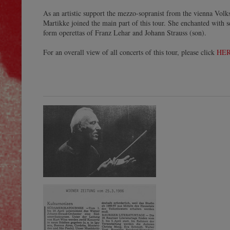
As an artistic support the mezzo-sopranist from the vienna Volk
Martikke joined the main part of this tour. She enchanted with se
form operettas of Franz Lehar and Johann Strauss (son).
For an overall view of all concerts of this tour, please click
HE
1986 - 3. Tournee durch Südamerika -
Galerie
© by WJSO-Archive