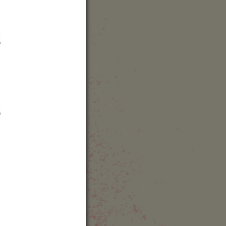
ルゼンチン
»
bsite
how Map