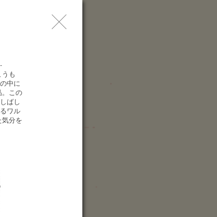
問
レス
索
-
こうも
の中に
品。この
しばし
るワル
た気分を
enue
エノスアイレス ⁄ ホテル
ラザ
orida 1005
1005AAU ブエノスアイ
ス