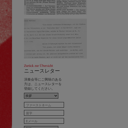
1986 - 3. Tournee durch Südamerika -
Zeitungskritiken
© by WJSO-Archive
1986 - 3. Tournee durch Südamerika -
Zurück zur Übersicht
Zeitungskritiken Übersetzungen
© by
ニュースレター
WJSO-Archive
演奏会等にご興味のある
方は、ニュースレターを
登録してください。