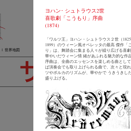
ヨハン･ シュトラウス2世
コンサート
質
喜歌劇「こうもり」序曲
オーケストラ
プ
メディア
(1874)
検
ショップ
連絡方法
「ワルツ王」ヨハン・シュトラウス２世（1825
1899）のウィーン風オペレッタの最高 傑作「
世界地図
り」は、舞踏会に集まる人々が繰り広げる喜劇
華やいだウィーン情 緒があふれる魅力的な作
序曲は、全曲のエッセンスを楽しめる曲として
ば演奏会でも取り上げられる曲で、次々と現れ
ツやポルカのリズムが、華やかで うきうきし
盛り上げる。
V
ブ
プ
Fl
C
クルト･ ヴェス
レ
Resumé