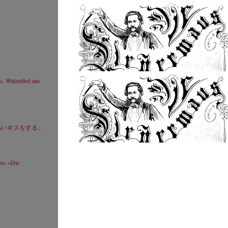
ア
Johann Strauss (Sohn): Ouverture zu «Die Fledermaus
Website
We
© by WJSO-Archive
S
クルト･ ヴェス
© by WJSO-Archive
Sigrid Martikke
Resumé
», Walzerlied aus
Website
Sigrid Martikke
© by WJSO-Archive
熱いキスをする」
aus «Die